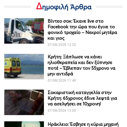
Δ
ημοφιλή Άρθρα
Βίντεο σοκ: Έκανε live στο
Facebook την ώρα που έγινε το
φονικό τροχαίο – Νεκροί μητέρα
και γιος
07/08/2026 12:20
Κρήτη: Ξάπλωσε να κάνει
ηλιοθεραπεία και δεν ξύπνησε
ποτέ – Έβλεπαν τον 55χρονο να
μην αντιδρά
07/08/2026 11:40
Σοκαριστική καταγγελία στην
Κρήτη: 65χρονος έδινε λεφτά για
να ασελγήσει σε 10χρονη!
07/08/2026 13:00
Ηράκλειο: Έσβησε η κύρια μηχανή