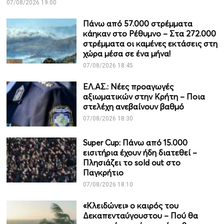
07/08/2026 19:00
Πάνω από 57.000 στρέμματα
κάηκαν στο Ρέθυμνο – Στα 272.000
στρέμματα οι καμένες εκτάσεις στη
χώρα μέσα σε ένα μήνα!
07/08/2026 18:45
ΕΛ.ΑΣ.: Νέες προαγωγές
αξιωματικών στην Κρήτη – Ποια
στελέχη ανεβαίνουν βαθμό
07/08/2026 18:30
Super Cup: Πάνω από 15.000
εισιτήρια έχουν ήδη διατεθεί –
Πλησιάζει το sold out στο
Παγκρήτιο
07/08/2026 18:10
«Κλειδώνει» ο καιρός του
Δεκαπενταύγουστου – Πού θα