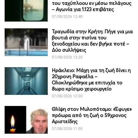
του ταχύπλοου εν μέσω πελάγους
– Αγωνία για 1.123 επιβάτες
07/08/2026 12:40
Τραγωδία στην Κρήτη: Πήγε για μια
βουτιά στην πισίνα του
ξενοδοχείου και δεν βγήκε ποτέ –
Δύο συλλήψεις
07/08/2026 13:20
Ηράκλειο: Μάχη για τη ζωή δίνει η
20χρονη Ραφαέλα –
Ολοκληρώθηκε με επιτυχία το
8ωρο κρίσιμο χειρουργείο
07/08/2026 12:00
Θλίψη στον Μυλοπόταμο: «Έφυγε»
πρόωρα από τη ζωή ο 59χρονος
Αριστείδης
07/08/2026 11:00