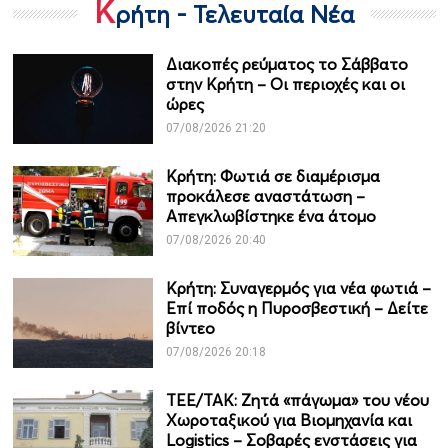
Κ
ρήτη - Τελευταία Νέα
Διακοπές ρεύματος το Σάββατο
στην Κρήτη – Οι περιοχές και οι
ώρες
07/08/2026 21:20
Κρήτη: Φωτιά σε διαμέρισμα
προκάλεσε αναστάτωση –
Απεγκλωβίστηκε ένα άτομο
07/08/2026 20:40
Κρήτη: Συναγερμός για νέα φωτιά –
Επί ποδός η Πυροσβεστική – Δείτε
βίντεο
07/08/2026 20:18
ΤΕΕ/ΤΑΚ: Ζητά «πάγωμα» του νέου
Χωροταξικού για Βιομηχανία και
Logistics – Σοβαρές ενστάσεις για