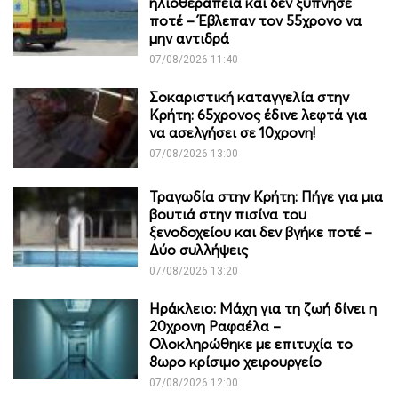
ηλιοθεραπεία και δεν ξύπνησε
ποτέ – Έβλεπαν τον 55χρονο να
μην αντιδρά
07/08/2026 11:40
Σοκαριστική καταγγελία στην
Κρήτη: 65χρονος έδινε λεφτά για
να ασελγήσει σε 10χρονη!
07/08/2026 13:00
Τραγωδία στην Κρήτη: Πήγε για μια
βουτιά στην πισίνα του
ξενοδοχείου και δεν βγήκε ποτέ –
Δύο συλλήψεις
07/08/2026 13:20
Ηράκλειο: Μάχη για τη ζωή δίνει η
20χρονη Ραφαέλα –
Ολοκληρώθηκε με επιτυχία το
8ωρο κρίσιμο χειρουργείο
07/08/2026 12:00