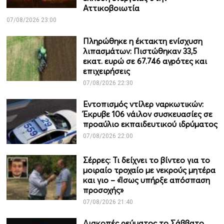
Αττικοβοιωτία
07/08/2026 23:00
Πληρώθηκε η έκτακτη ενίσχυση
λιπασμάτων: Πιστώθηκαν 33,5
εκατ. ευρώ σε 67.746 αγρότες και
επιχειρήσεις
07/08/2026 22:30
Εντοπισμός ντίλερ ναρκωτικών:
Έκρυβε 106 νάιλον συσκευασίες σε
προαύλιο εκπαιδευτικού ιδρύματος
07/08/2026 22:00
Σέρρες: Τι δείχνει το βίντεο για το
μοιραίο τροχαίο με νεκρούς μητέρα
και γιο – «Ίσως υπήρξε απόσπαση
προσοχής»
07/08/2026 21:40
Διακοπές ρεύματος το Σάββατο