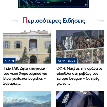
Π
ερισσότερες Ειδήσεις
ΚΡΉΤΗ
ΑΘΛΗΤΙΣΜΌΣ
ΤΕΕ/ΤΑΚ: Ζητά «πάγωμα»
ΟΦΗ: Μαζί με την ομάδα οι
του νέου Χωροταξικού για
φίλαθλοι στη ρεβάνς του
Βιομηχανία και Logistics –
Europa League – Οι τιμές
Σοβαρές…
για το…