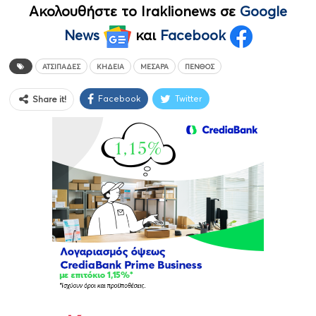
Ακολουθήστε το Iraklionews σε
Google
News
και
Facebook
ΑΤΣΙΠΆΔΕΣ
ΚΗΔΕΊΑ
ΜΕΣΑΡΆ
ΠΈΝΘΟΣ
Facebook
Twitter
Share it!