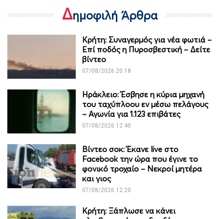
Δ
ημοφιλή Άρθρα
Κρήτη: Συναγερμός για νέα φωτιά –
Επί ποδός η Πυροσβεστική – Δείτε
βίντεο
07/08/2026 20:18
Ηράκλειο: Έσβησε η κύρια μηχανή
του ταχύπλοου εν μέσω πελάγους
– Αγωνία για 1.123 επιβάτες
07/08/2026 12:40
Βίντεο σοκ: Έκανε live στο
Facebook την ώρα που έγινε το
φονικό τροχαίο – Νεκροί μητέρα
και γιος
07/08/2026 12:20
Κρήτη: Ξάπλωσε να κάνει