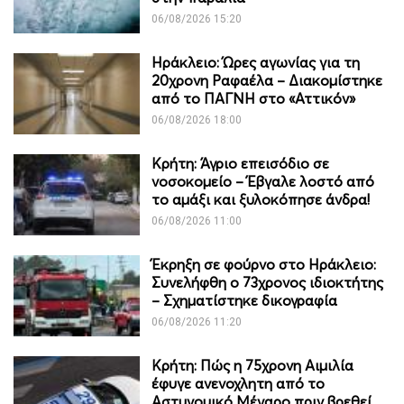
06/08/2026 15:20
Ηράκλειο: Ώρες αγωνίας για τη
20χρονη Ραφαέλα – Διακομίστηκε
από το ΠΑΓΝΗ στο «Αττικόν»
06/08/2026 18:00
Κρήτη: Άγριο επεισόδιο σε
νοσοκομείο – Έβγαλε λοστό από
το αμάξι και ξυλοκόπησε άνδρα!
06/08/2026 11:00
Έκρηξη σε φούρνο στο Ηράκλειο:
Συνελήφθη ο 73χρονος ιδιοκτήτης
– Σχηματίστηκε δικογραφία
06/08/2026 11:20
Κρήτη: Πώς η 75χρονη Αιμιλία
έφυγε ανενοχλητη από το
Αστυνομικό Μέγαρο πριν βρεθεί