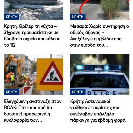
ΚΡΉΤΗ
ΚΡΉΤΗ
Κρήτη: Θρίλερ τη νύχτα –
Μεσαρά: Χωρίς συντήρηση ο
31χρονη τραυματίστηκε σε
οδικός άξονας –
δύσβατο σημείο και κάλεσε
Ανεξέλεγκτη η βλάστηση
το 112
στην είσοδο του…
ΚΡΉΤΗ
ΚΡΉΤΗ
Ελεγχόμενη ανατίναξη στον
Κρήτη: Αστυνομικοί
ΒΟΑΚ: Πότε και πού θα
ντύθηκαν τουρίστες και
διακοπεί προσωρινά η
συνέλαβαν υπάλληλο
κυκλοφορία των…
πάρκινγκ για έβδομη φορά