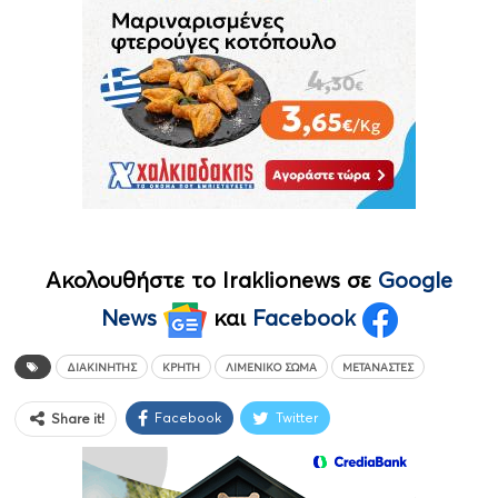
Ακολουθήστε το Iraklionews σε
Google
News
και
Facebook
ΔΙΑΚΙΝΗΤΉΣ
ΚΡΉΤΗ
ΛΙΜΕΝΙΚΌ ΣΏΜΑ
ΜΕΤΑΝΆΣΤΕΣ
Facebook
Twitter
Share it!