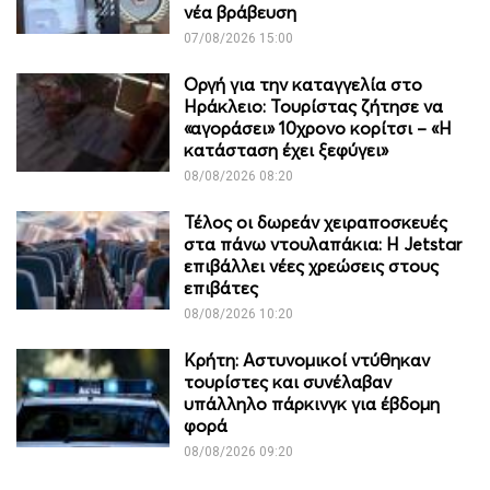
νέα βράβευση
07/08/2026 15:00
Οργή για την καταγγελία στο
Ηράκλειο: Τουρίστας ζήτησε να
«αγοράσει» 10χρονο κορίτσι – «Η
κατάσταση έχει ξεφύγει»
08/08/2026 08:20
Τέλος οι δωρεάν χειραποσκευές
στα πάνω ντουλαπάκια: Η Jetstar
επιβάλλει νέες χρεώσεις στους
επιβάτες
08/08/2026 10:20
Κρήτη: Αστυνομικοί ντύθηκαν
τουρίστες και συνέλαβαν
υπάλληλο πάρκινγκ για έβδομη
φορά
08/08/2026 09:20