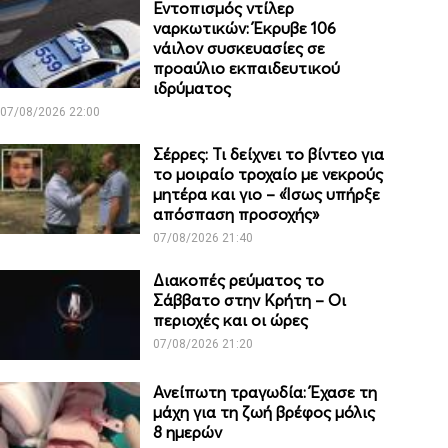
Εντοπισμός ντίλερ
ναρκωτικών: Έκρυβε 106
νάιλον συσκευασίες σε
προαύλιο εκπαιδευτικού
ιδρύματος
07/08/2026 22:00
Σέρρες: Τι δείχνει το βίντεο για
το μοιραίο τροχαίο με νεκρούς
μητέρα και γιο – «Ίσως υπήρξε
απόσπαση προσοχής»
07/08/2026 21:40
Διακοπές ρεύματος το
Σάββατο στην Κρήτη – Οι
περιοχές και οι ώρες
07/08/2026 21:20
Ανείπωτη τραγωδία: Έχασε τη
μάχη για τη ζωή βρέφος μόλις
8 ημερών