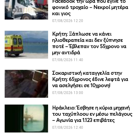
Facebook την ώρα που έγινε το
φονικό τροχαίο – Νεκροί μητέρα
και γιος
07/08/2026 12:20
Κρήτη: Ξάπλωσε να κάνει
ηλιοθεραπεία και δεν ξύπνησε
ποτέ – Έβλεπαν τον 55χρονο να
μην αντιδρά
07/08/2026 11:40
Σοκαριστική καταγγελία στην
Κρήτη: 65χρονος έδινε λεφτά για
να ασελγήσει σε 10χρονη!
07/08/2026 13:00
Ηράκλειο: Έσβησε η κύρια μηχανή
του ταχύπλοου εν μέσω πελάγους
– Αγωνία για 1.123 επιβάτες
07/08/2026 12:40