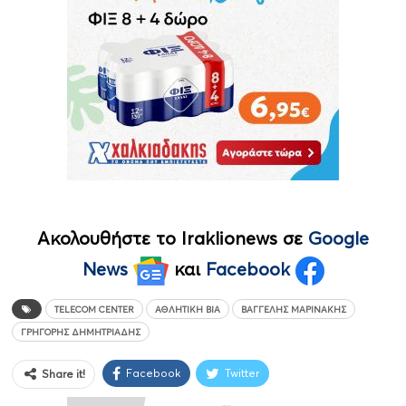
Ακολουθήστε το Iraklionews σε
Google
News
και
Facebook
TELECOM CENTER
ΑΘΛΗΤΙΚΉ ΒΊΑ
ΒΑΓΓΈΛΗΣ ΜΑΡΙΝΆΚΗΣ
ΓΡΗΓΌΡΗΣ ΔΗΜΗΤΡΙΆΔΗΣ
Facebook
Twitter
Share it!