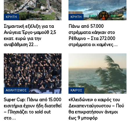
ΚΡΉΤΗ
ΚΡΉΤΗ
Σημαντική εξέλιξη για τα
Πάνω από 57.000
Ανώγεια: Έργο-μαμούθ 2,5
στρέμματα κάηκαν στο
εκατ. ευρώ για την
Ρέθυμνο – Στα 272.000
αναβάθμιση 22…
στρέμματα οι καμένες…
ΑΘΛΗΤΙΣΜΌΣ
ΚΑΙΡΌΣ
Super Cup: Πάνω από 15.000
«Κλειδώνει» ο καιρός του
εισιτήρια έχουν ήδη διατεθεί
Δεκαπενταύγουστου – Πού
– Πλησιάζει το sold out
θα επικρατήσουν άνεμοι
στο…
έως 9 μποφόρ