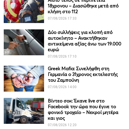
Αίσιο τέλος σε περιπέτεια
18χρονου – Διασώθηκε μετά από
κλήση στο 112
07/08/2026 17:33
Δύο συλλήψεις για κλοπή από
αυτοκίνητο – Ανακτήθηκαν
αντικείμενα αξίας άνω των 19.000
ευρώ
07/08/2026 17:10
Greek Mafia: Συνελήφθη στη
Γερμανία ο 31χρονος εκτελεστής
του Ζαμπούνη
07/08/2026 14:00
Βίντεο σοκ: Έκανε live στο
Facebook την ώρα που έγινε το
φονικό τροχαίο – Νεκροί μητέρα
και γιος
07/08/2026 12:20