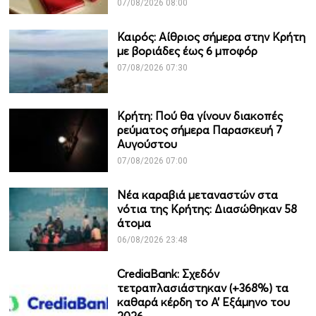
07/08/2026 08:00
Καιρός: Αίθριος σήμερα στην Κρήτη
με βοριάδες έως 6 μποφόρ
07/08/2026 07:30
Κρήτη: Πού θα γίνουν διακοπές
ρεύματος σήμερα Παρασκευή 7
Αυγούστου
07/08/2026 07:00
Νέα καραβιά μεταναστών στα
νότια της Κρήτης: Διασώθηκαν 58
άτομα
06/08/2026 23:48
CrediaBank: Σχεδόν
τετραπλασιάστηκαν (+368%) τα
καθαρά κέρδη το Α’ Εξάμηνο του
2026