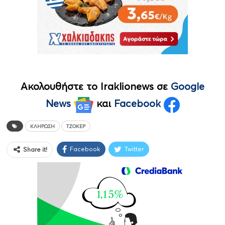
Ακολουθήστε το Iraklionews σε
Google
News
και
Facebook
ΚΛΉΡΩΣΗ
ΤΖΌΚΕΡ
Facebook
Twitter
Share it!