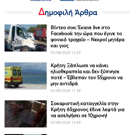
Δ
ημοφιλή Άρθρα
Βίντεο σοκ: Έκανε live στο
Facebook την ώρα που έγινε το
φονικό τροχαίο – Νεκροί μητέρα
και γιος
07/08/2026 12:20
Κρήτη: Ξάπλωσε να κάνει
ηλιοθεραπεία και δεν ξύπνησε
ποτέ – Έβλεπαν τον 55χρονο να
μην αντιδρά
07/08/2026 11:40
Σοκαριστική καταγγελία στην
Κρήτη: 65χρονος έδινε λεφτά για
να ασελγήσει σε 10χρονη!
07/08/2026 13:00