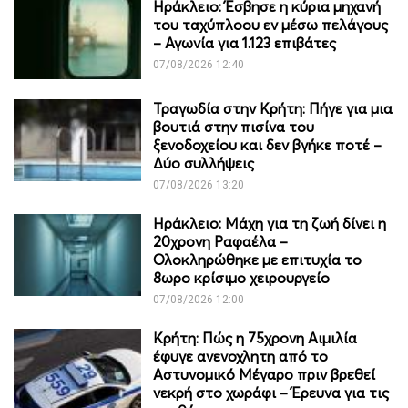
Ηράκλειο: Έσβησε η κύρια μηχανή
του ταχύπλοου εν μέσω πελάγους
– Αγωνία για 1.123 επιβάτες
07/08/2026 12:40
Τραγωδία στην Κρήτη: Πήγε για μια
βουτιά στην πισίνα του
ξενοδοχείου και δεν βγήκε ποτέ –
Δύο συλλήψεις
07/08/2026 13:20
Ηράκλειο: Μάχη για τη ζωή δίνει η
20χρονη Ραφαέλα –
Ολοκληρώθηκε με επιτυχία το
8ωρο κρίσιμο χειρουργείο
07/08/2026 12:00
Κρήτη: Πώς η 75χρονη Αιμιλία
έφυγε ανενοχλητη από το
Αστυνομικό Μέγαρο πριν βρεθεί
νεκρή στο χωράφι – Έρευνα για τις