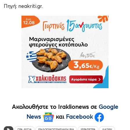
Πηγή: neakriti.gr.
Ακολουθήστε το Iraklionews σε
Google
News
και
Facebook
ΓΡΑ ΛΥΓΙΆ
ΕΝΔΟΟΙΚΟΓΕΝΕΙΑΚΉ ΒΊΑ
ΙΕΡΆΠΕΤΡΑ
ΛΑΣΊΘΙ