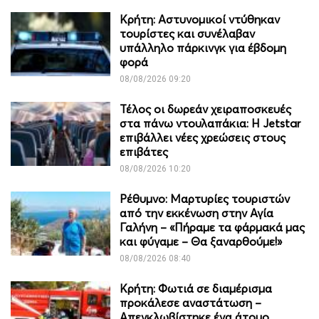
Κρήτη: Αστυνομικοί ντύθηκαν
τουρίστες και συνέλαβαν
υπάλληλο πάρκινγκ για έβδομη
φορά
08/08/2026 09:20
Τέλος οι δωρεάν χειραποσκευές
στα πάνω ντουλαπάκια: Η Jetstar
επιβάλλει νέες χρεώσεις στους
επιβάτες
08/08/2026 10:20
Ρέθυμνο: Μαρτυρίες τουριστών
από την εκκένωση στην Αγία
Γαλήνη – «Πήραμε τα φάρμακά μας
και φύγαμε – Θα ξαναρθούμε!»
08/08/2026 08:40
Κρήτη: Φωτιά σε διαμέρισμα
προκάλεσε αναστάτωση –
Απεγκλωβίστηκε ένα άτομο