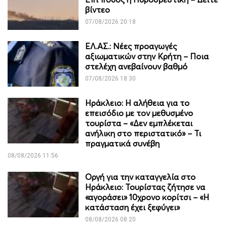
βίντεο
07/08/2026 20:18
ΕΛ.ΑΣ.: Νέες προαγωγές
αξιωματικών στην Κρήτη – Ποια
στελέχη ανεβαίνουν βαθμό
07/08/2026 18:30
Ηράκλειο: Η αλήθεια για το
επεισόδιο με τον μεθυσμένο
τουρίστα – «Δεν εμπλέκεται
ανήλικη στο περιστατικό» – Τι
πραγματικά συνέβη
08/08/2026 11:56
Οργή για την καταγγελία στο
Ηράκλειο: Τουρίστας ζήτησε να
«αγοράσει» 10χρονο κορίτσι – «Η
κατάσταση έχει ξεφύγει»
08/08/2026 08:20