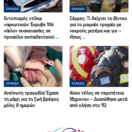
ΕΛΛΆΔΑ
ΕΛΛΆΔΑ
Εντοπισμός ντίλερ
Σέρρες: Τι δείχνει το βίντεο
ναρκωτικών: Έκρυβε 106
για το μοιραίο τροχαίο με
νάιλον συσκευασίες σε
νεκρούς μητέρα και γιο –
προαύλιο εκπαιδευτικού…
«Ίσως…
ΕΛΛΆΔΑ
ΕΛΛΆΔΑ
Ανείπωτη τραγωδία: Έχασε
Αίσιο τέλος σε περιπέτεια
τη μάχη για τη ζωή βρέφος
18χρονου – Διασώθηκε μετά
μόλις 8 ημερών
από κλήση στο 112