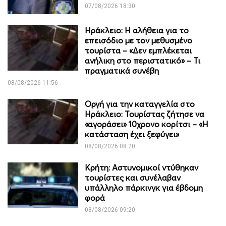
07/08/2026 18:30
Ηράκλειο: Η αλήθεια για το
επεισόδιο με τον μεθυσμένο
τουρίστα – «Δεν εμπλέκεται
ανήλικη στο περιστατικό» – Τι
πραγματικά συνέβη
08/08/2026 11:56
Οργή για την καταγγελία στο
Ηράκλειο: Τουρίστας ζήτησε να
«αγοράσει» 10χρονο κορίτσι – «Η
κατάσταση έχει ξεφύγει»
08/08/2026 08:20
Κρήτη: Αστυνομικοί ντύθηκαν
τουρίστες και συνέλαβαν
υπάλληλο πάρκινγκ για έβδομη
φορά
08/08/2026 09:20