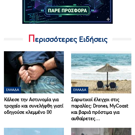
Π
ερισσότερες Ειδήσεις
ΕΛΛΆΔΑ
ΕΛΛΆΔΑ
Κάλεσε την Αστυνομία για
Σαρωτικοί έλεγχοι στις
τροχαίο και συνελήφθη γιατί
παραλίες: Drones, MyCoast
οδηγούσε κλεμμένο ΙΧ!
και βαριά πρόστιμα για
αυθαίρετες…