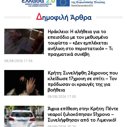
Δ
ημοφιλή Άρθρα
Ηράκλειο: Η αλήθεια για το
επεισόδιο με τον μεθυσμένο
τουρίστα – «Δεν εμπλέκεται
ανήλικη στο περιστατικό» – Τι
πραγματικά συνέβη
08/08/2026 11:56
Κρήτη: Συνελήφθη 24χρονος που
κλείδωσε 17χρονη σε σπίτι – Τον
πρόδωσαν οι κραυγές της για
βοήθεια
08/08/2026 17:00
Άγρια επίθεση στην Κρήτη: Πέντε
νεαροί ξυλοκόπησαν 51χρονο –
Συνελήφθησαν από το Λιμενικό!
08/08/2026 20:20