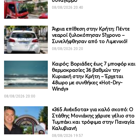
συναγερμό
08/08/2026 20:40
Άγρια επίθεση στην Κρήτη: Πέντε
νεαροί ξυλοκόπησαν 51χρονο –
Συνελήφθησαν από το Λιμενικό!
08/08/2026 20:20
Καιρός: Βοριάδες έως 7 μποφόρ και
θερμοκρασίες 36 βαθμών την
Κυριακή στην Κρήτη – Έρχεται
48ωρο με συνθήκες «Hot-Dry-
Windy»
08/08/2026 20:00
«365 Ανέκδοτα» για καλό σκοπό: Ο
Στάθης Μονιάκης χάρισε γέλιο στο
Τυμπάκι και τρόφιμα στην Παναγία
Καλυβιανή
08/08/2026 19:57