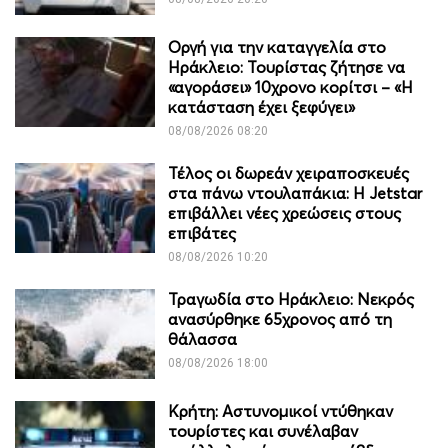
Οργή για την καταγγελία στο
Ηράκλειο: Τουρίστας ζήτησε να
«αγοράσει» 10χρονο κορίτσι – «Η
κατάσταση έχει ξεφύγει»
08/08/2026 08:20
Τέλος οι δωρεάν χειραποσκευές
στα πάνω ντουλαπάκια: Η Jetstar
επιβάλλει νέες χρεώσεις στους
επιβάτες
08/08/2026 10:20
Τραγωδία στο Ηράκλειο: Νεκρός
ανασύρθηκε 65χρονος από τη
θάλασσα
08/08/2026 18:00
Κρήτη: Αστυνομικοί ντύθηκαν
τουρίστες και συνέλαβαν