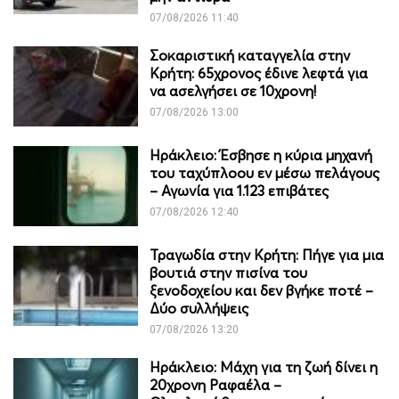
07/08/2026 11:40
Σοκαριστική καταγγελία στην
Κρήτη: 65χρονος έδινε λεφτά για
να ασελγήσει σε 10χρονη!
07/08/2026 13:00
Ηράκλειο: Έσβησε η κύρια μηχανή
του ταχύπλοου εν μέσω πελάγους
– Αγωνία για 1.123 επιβάτες
07/08/2026 12:40
Τραγωδία στην Κρήτη: Πήγε για μια
βουτιά στην πισίνα του
ξενοδοχείου και δεν βγήκε ποτέ –
Δύο συλλήψεις
07/08/2026 13:20
Ηράκλειο: Μάχη για τη ζωή δίνει η
20χρονη Ραφαέλα –