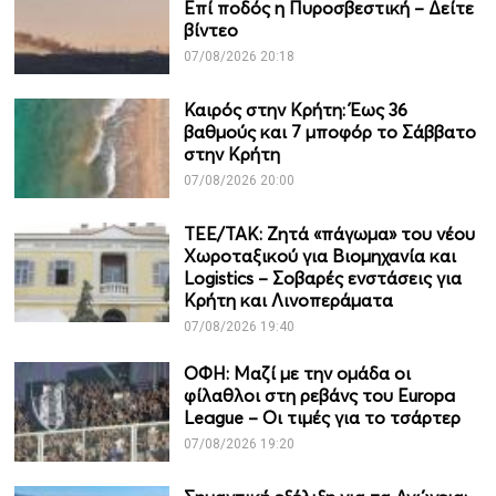
Επί ποδός η Πυροσβεστική – Δείτε
βίντεο
07/08/2026 20:18
Καιρός στην Κρήτη: Έως 36
βαθμούς και 7 μποφόρ το Σάββατο
στην Κρήτη
07/08/2026 20:00
ΤΕΕ/ΤΑΚ: Ζητά «πάγωμα» του νέου
Χωροταξικού για Βιομηχανία και
Logistics – Σοβαρές ενστάσεις για
Κρήτη και Λινοπεράματα
07/08/2026 19:40
ΟΦΗ: Μαζί με την ομάδα οι
φίλαθλοι στη ρεβάνς του Europa
League – Οι τιμές για το τσάρτερ
07/08/2026 19:20