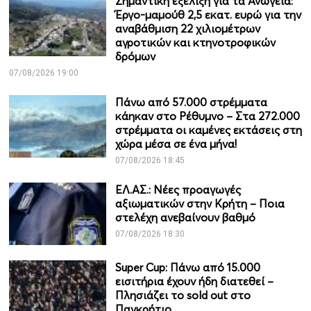
Σημαντική εξέλιξη για τα Ανώγεια:
Έργο-μαμούθ 2,5 εκατ. ευρώ για την
αναβάθμιση 22 χιλιομέτρων
αγροτικών και κτηνοτροφικών
δρόμων
07/08/2026 19:00
Πάνω από 57.000 στρέμματα
κάηκαν στο Ρέθυμνο – Στα 272.000
στρέμματα οι καμένες εκτάσεις στη
χώρα μέσα σε ένα μήνα!
07/08/2026 18:45
ΕΛ.ΑΣ.: Νέες προαγωγές
αξιωματικών στην Κρήτη – Ποια
στελέχη ανεβαίνουν βαθμό
07/08/2026 18:30
Super Cup: Πάνω από 15.000
εισιτήρια έχουν ήδη διατεθεί –
Πλησιάζει το sold out στο
Παγκρήτιο