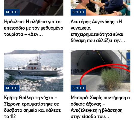
ΚΡΉΤΗ
ΚΡΉΤΗ
Ηράκλειο: Η αλήθεια για το
Λευτέρης Αυγενάκης: «Η
επεισόδιο με τον μεθυσμένο
γυναικεία
τουρίστα – «Δεν…
επιχειρηματικότητα είναι
δύναμη που αλλάζει την…
ΚΡΉΤΗ
ΚΡΉΤΗ
Κρήτη: Θρίλερ τη νύχτα –
Μεσαρά: Χωρίς συντήρηση ο
31χρονη τραυματίστηκε σε
οδικός άξονας –
δύσβατο σημείο και κάλεσε
Ανεξέλεγκτη η βλάστηση
το 112
στην είσοδο του…