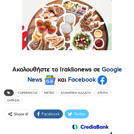
Ακολουθήστε το Iraklionews σε
Google
News
και
Facebook
COPERNICUS
METEO
ΚΛΙΜΑΤΙΚΉ ΑΛΛΑΓΉ
ΚΡΉΤΗ
ΞΗΡΑΣΙΑ
Facebook
Twitter
Share it!