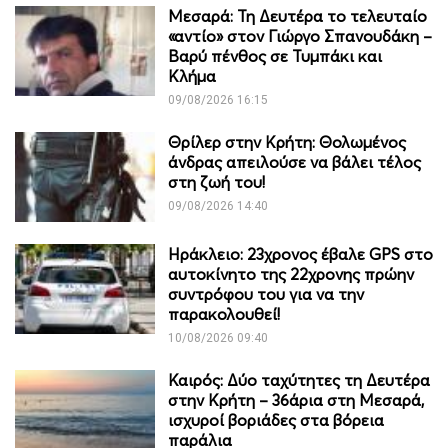
Μεσαρά: Τη Δευτέρα το τελευταίο
«αντίο» στον Γιώργο Σπανουδάκη –
Βαρύ πένθος σε Τυμπάκι και
Κλήμα
09/08/2026 16:15
Θρίλερ στην Κρήτη: Θολωμένος
άνδρας απειλούσε να βάλει τέλος
στη ζωή του!
09/08/2026 14:40
Ηράκλειο: 23χρονος έβαλε GPS στο
αυτοκίνητο της 22χρονης πρώην
συντρόφου του για να την
παρακολουθεί!
10/08/2026 09:40
Καιρός: Δύο ταχύτητες τη Δευτέρα
στην Κρήτη – 36άρια στη Μεσαρά,
ισχυροί βοριάδες στα βόρεια
παράλια