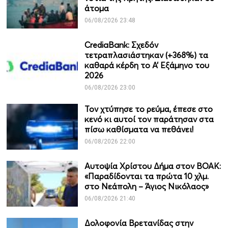
άτομα
06/08/2026 23:48
CrediaBank: Σχεδόν
τετραπλασιάστηκαν (+368%) τα
καθαρά κέρδη το Α’ Εξάμηνο του
2026
06/08/2026 23:00
Τον χτύπησε το ρεύμα, έπεσε στο
κενό κι αυτοί τον παράτησαν στα
πίσω καθίσματα να πεθάνει!
06/08/2026 22:00
Αυτοψία Χρίστου Δήμα στον ΒΟΑΚ:
«Παραδίδονται τα πρώτα 10 χλμ.
στο Νεάπολη – Άγιος Νικόλαος»
06/08/2026 21:40
Δολοφονία Βρετανίδας στην