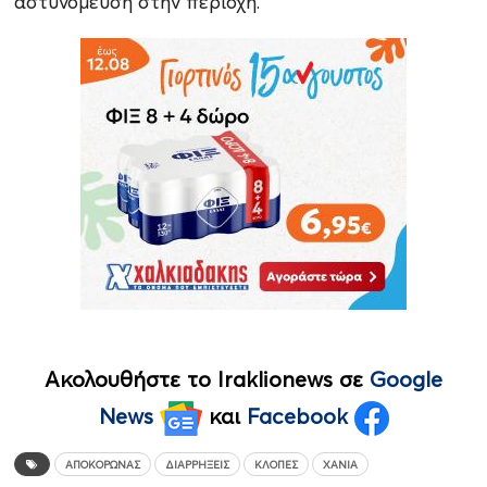
αστυνόμευση στην περιοχή.
Ακολουθήστε το Iraklionews σε
Google
News
και
Facebook
ΑΠΟΚΌΡΩΝΑΣ
ΔΙΑΡΡΉΞΕΙΣ
ΚΛΟΠΈΣ
ΧΑΝΙΆ