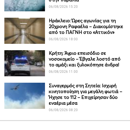
06/08/2026 15:20
Ηράκλειο: Ώρες αγωνίας για τη
20χρονη Ραφαέλα – Διακομίστηκε
από το ΠΑΓΝΗ στο «Αττικόν»
06/08/2026 18:00
Κρήτη: Άγριο επεισόδιο σε
νοσοκομείο – Έβγαλε λοστό από
το αμάξι και ξυλοκόπησε άνδρα!
06/08/2026 11:00
Συναγερμός στη Σητεία: Ισχυρή
κινητοποίηση για μεγάλη φωτιά –
Ήχησε το 112 – Επιχείρησαν δύο
εναέρια μέσα
06/08/2026 08:20