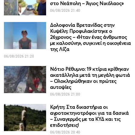
στο Νεάπολη – Άγιος Νικόλαος»
06/08/2026 21:40
Δολοφονία Βρετανίδας στην
Κυψέλη: Προφυλακίστηκε ο
26χρονος – «Ήταν ένας άνθρωπος
με καλοσύνη», συγκινεί η οικογένεια
της Λίζα
06/08/2026 21:20
Νότιο Ρέθυμνο: 19 κτίρια κρίθηκαν
ακατάλληλα μετά τη μεγάλη φωτιά
– Ολοκληρώθηκαν οι πρώτες
αυτοψίες
06/08/2026 21:00
Κρήτη: Στα δικαστήρια οι
αγροτοκτηνοτρόφοι για τα δασικά
– Συναγερμός με τα ΚΥΔ και τις
επιδοτήσεις!
06/08/2026 20:40