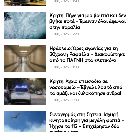
06/08/2026 10:40
Κρήτη: Πήγε για μια βουτιά και δεν
βγήκε ποτέ – Έμειναν όλοι άφωνοι
στην παραλία
06/08/2026 15:20
Ηράκλειο: Ώρες αγωνίας για τη
20χρονη Ραφαέλα – Διακομίστηκε
από το ΠΑΓΝΗ στο «Αττικόν»
06/08/2026 18:00
Κρήτη: Άγριο επεισόδιο σε
νοσοκομείο – Έβγαλε λοστό από
το αμάξι και ξυλοκόπησε άνδρα!
06/08/2026 11:00
Συναγερμός στη Σητεία: Ισχυρή
κινητοποίηση για μεγάλη φωτιά –
Ήχησε το 112 – Επιχείρησαν δύο
εναέρια μέσα