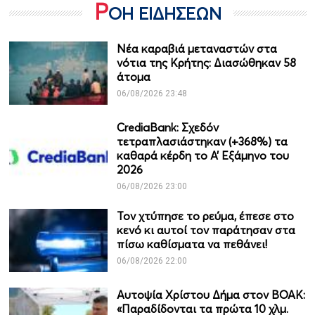
Ρ
ΟΗ ΕΙΔΗΣΕΩΝ
Νέα καραβιά μεταναστών στα
νότια της Κρήτης: Διασώθηκαν 58
άτομα
06/08/2026 23:48
CrediaBank: Σχεδόν
τετραπλασιάστηκαν (+368%) τα
καθαρά κέρδη το Α’ Εξάμηνο του
2026
06/08/2026 23:00
Τον χτύπησε το ρεύμα, έπεσε στο
κενό κι αυτοί τον παράτησαν στα
πίσω καθίσματα να πεθάνει!
06/08/2026 22:00
Αυτοψία Χρίστου Δήμα στον ΒΟΑΚ:
«Παραδίδονται τα πρώτα 10 χλμ.