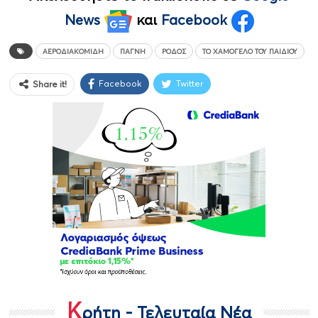
News
και
Facebook
ΑΕΡΟΔΙΑΚΟΜΙΔΉ
ΠΑΓΝΗ
ΡΌΔΟΣ
ΤΟ ΧΑΜΌΓΕΛΟ ΤΟΥ ΠΑΙΔΙΟΎ
Facebook
Twitter
Share it!
Κ
ρήτη - Τελευταία Νέα