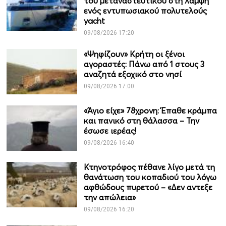
του μεταναστευτικού στη λάμψη
ενός εντυπωσιακού πολυτελούς
yacht
09/08/2026 17:20
«Ψηφίζουν» Κρήτη οι ξένοι
αγοραστές: Πάνω από 1 στους 3
αναζητά εξοχικό στο νησί
09/08/2026 17:00
«Άγιο είχε» 78χρονη: Έπαθε κράμπα
και πανικό στη θάλασσα – Την
έσωσε ιερέας!
09/08/2026 16:40
Κτηνοτρόφος πέθανε λίγο μετά τη
θανάτωση του κοπαδιού του λόγω
αφθώδους πυρετού – «Δεν αντεξε
την απώλεια»
09/08/2026 16:20