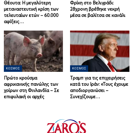
Θέουτα: Η μεγαλύτερη
Φρίκη στο Βελιγράδι:
μεταναστευτική κρίση των
28χρονη βρέθηκε νεκρή
τελευταίων ετών – 60.000
μέσα σε βαλίτσα σε κανάλι
αφίξεις…
ΚΌΣΜΟΣ
ΚΌΣΜΟΣ
Πρώτο κρούσμα
Τραμπ για τις επιχειρήσεις
αφρικανικής πανώλης των
κατά του Ιράν: «Τους έχουμε
χοίρων στη Φινλανδία – Σε
αποδιοργανώσει –
επιφυλακή οι αρχές
Συνεχίζουμε…