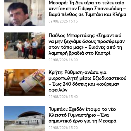
Μεσαρά: Τη Δευτέρα το τελευταίο
«αντίο» στον Γιώργο Σπανουδάκη –
Βαρύ πένθος σε Τυμπάκι και Κλήμα
09/08/2026 16:15
Παύλος Μπαριτάκης: «Σημαντικό
να μην ξεχνάμε όσους προσέφεραν
στον τόπο μας» – Εικόνες από τη
λαμπερή βραδιά στο Καστρί
09/08/2026 16:00
Κρήτη: Ρύθμιση-ανάσα για
μικροπωλητή μέσω Εξωδικαστικού
– Έως 240 δόσεις και «κούρεμα»
οφειλών
09/08/2026 15:40
Τυμπάκι: Σχεδόν έτοιμο το νέο
Κλειστό Γυμναστήριο – Ένα
σημαντικό έργο για τη Μεσαρά
09/08/2026 15:20