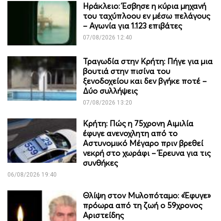
Ηράκλειο: Έσβησε η κύρια μηχανή
του ταχύπλοου εν μέσω πελάγους
– Αγωνία για 1.123 επιβάτες
07/08/2026 12:40
Τραγωδία στην Κρήτη: Πήγε για μια
βουτιά στην πισίνα του
ξενοδοχείου και δεν βγήκε ποτέ –
Δύο συλλήψεις
07/08/2026 13:20
Κρήτη: Πώς η 75χρονη Αιμιλία
έφυγε ανενοχλητη από το
Αστυνομικό Μέγαρο πριν βρεθεί
νεκρή στο χωράφι – Έρευνα για τις
συνθήκες
06/08/2026 19:40
Θλίψη στον Μυλοπόταμο: «Έφυγε»
πρόωρα από τη ζωή ο 59χρονος
Αριστείδης