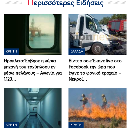
Π
ερισσότερες Ειδήσεις
ΚΡΉΤΗ
ΕΛΛΆΔΑ
Ηράκλειο: Έσβησε η κύρια
Βίντεο σοκ: Έκανε live στο
μηχανή του ταχύπλοου εν
Facebook την ώρα που
μέσω πελάγους – Αγωνία για
έγινε το φονικό τροχαίο –
1.123…
Νεκροί…
ΚΡΉΤΗ
ΚΡΉΤΗ