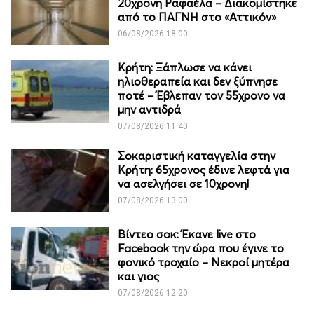
20χρονη Ραφαέλα – Διακομίστηκε
από το ΠΑΓΝΗ στο «Αττικόν»
06/08/2026 18:00
Κρήτη: Ξάπλωσε να κάνει
ηλιοθεραπεία και δεν ξύπνησε
ποτέ – Έβλεπαν τον 55χρονο να
μην αντιδρά
07/08/2026 11:40
Σοκαριστική καταγγελία στην
Κρήτη: 65χρονος έδινε λεφτά για
να ασελγήσει σε 10χρονη!
07/08/2026 13:00
Βίντεο σοκ: Έκανε live στο
Facebook την ώρα που έγινε το
φονικό τροχαίο – Νεκροί μητέρα
και γιος
07/08/2026 12:20