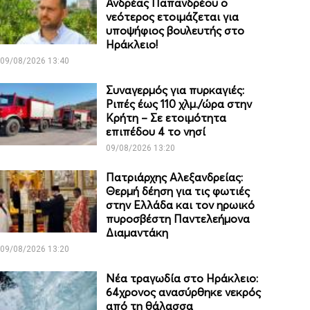
Ανδρέας Παπανδρέου ο
νεότερος ετοιμάζεται για
υποψήφιος βουλευτής στο
Ηράκλειο!
09/08/2026 13:40
Συναγερμός για πυρκαγιές:
Ριπές έως 110 χλμ./ώρα στην
Κρήτη – Σε ετοιμότητα
επιπέδου 4 το νησί
09/08/2026 13:20
Πατριάρχης Αλεξανδρείας:
Θερμή δέηση για τις φωτιές
στην Ελλάδα και τον ηρωικό
πυροσβέστη Παντελεήμονα
Διαμαντάκη
09/08/2026 13:20
Νέα τραγωδία στο Ηράκλειο:
64χρονος ανασύρθηκε νεκρός
από τη θάλασσα