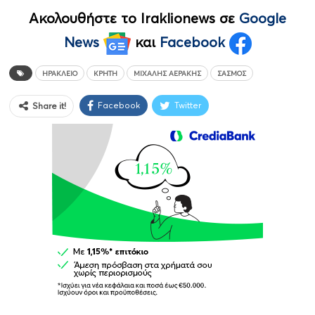
Ακολουθήστε το Iraklionews σε
Google
News
και
Facebook
ΗΡΆΚΛΕΙΟ
ΚΡΉΤΗ
ΜΙΧΆΛΗΣ ΑΕΡΆΚΗΣ
ΣΑΣΜΌΣ
Facebook
Twitter
Share it!