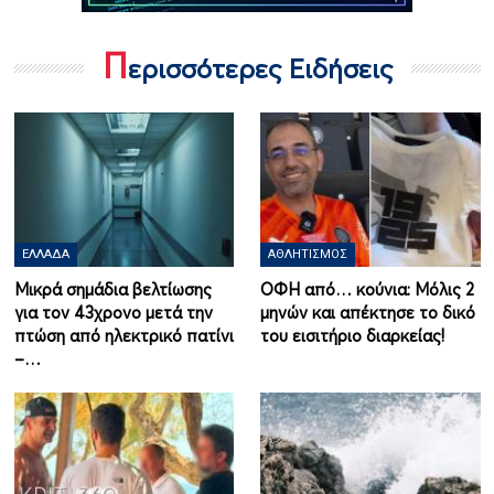
Π
ερισσότερες Ειδήσεις
ΕΛΛΆΔΑ
ΑΘΛΗΤΙΣΜΌΣ
Μικρά σημάδια βελτίωσης
ΟΦΗ από… κούνια: Μόλις 2
για τον 43χρονο μετά την
μηνών και απέκτησε το δικό
πτώση από ηλεκτρικό πατίνι
του εισιτήριο διαρκείας!
–…