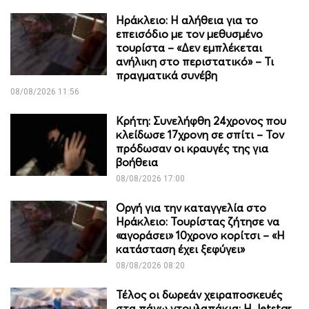
Ηράκλειο: Η αλήθεια για το
επεισόδιο με τον μεθυσμένο
τουρίστα – «Δεν εμπλέκεται
ανήλικη στο περιστατικό» – Τι
πραγματικά συνέβη
08/08/2026 11:56
Κρήτη: Συνελήφθη 24χρονος που
κλείδωσε 17χρονη σε σπίτι – Τον
πρόδωσαν οι κραυγές της για
βοήθεια
08/08/2026 17:00
Οργή για την καταγγελία στο
Ηράκλειο: Τουρίστας ζήτησε να
«αγοράσει» 10χρονο κορίτσι – «Η
κατάσταση έχει ξεφύγει»
08/08/2026 08:20
Τέλος οι δωρεάν χειραποσκευές
στα πάνω ντουλαπάκια: Η Jetstar