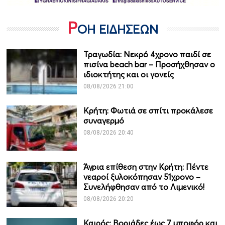
Ρ
ΟΗ ΕΙΔΗΣΕΩΝ
Τραγωδία: Νεκρό 4χρονο παιδί σε
πισίνα beach bar – Προσήχθησαν ο
ιδιοκτήτης και οι γονείς
08/08/2026 21:00
Κρήτη: Φωτιά σε σπίτι προκάλεσε
συναγερμό
08/08/2026 20:40
Άγρια επίθεση στην Κρήτη: Πέντε
νεαροί ξυλοκόπησαν 51χρονο –
Συνελήφθησαν από το Λιμενικό!
08/08/2026 20:20
Καιρός: Βοριάδες έως 7 μποφόρ και