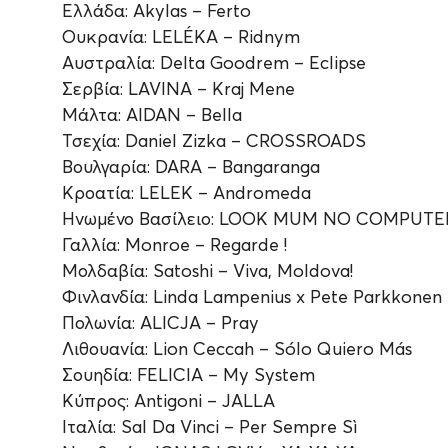
Ελλάδα: Akylas – Ferto
Ουκρανία: LELÉKA – Ridnym
Αυστραλία: Delta Goodrem – Eclipse
Σερβία: LAVINA – Kraj Mene
Μάλτα: AIDAN – Bella
Τσεχία: Daniel Zizka – CROSSROADS
Βουλγαρία: DARA – Bangaranga
Κροατία: LELEK – Andromeda
Ηνωμένο Βασίλειο: LOOK MUM NO COMPUTER – 
Γαλλία: Monroe – Regarde !
Μολδαβία: Satoshi – Viva, Moldova!
Φινλανδία: Linda Lampenius x Pete Parkkonen –
Πολωνία: ALICJA – Pray
Λιθουανία: Lion Ceccah – Sólo Quiero Más
Σουηδία: FELICIA – My System
Κύπρος: Antigoni – JALLA
Ιταλία: Sal Da Vinci – Per Sempre Sì