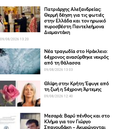
Πατριάρχης Αλεξανδρείας:
Θερμή δέηση για τις φωτιές
στην Ελλάδα και τον ηρωικό
πυροσβέστη Παντελεήμονα
Διαμαντάκη
09/08/2026 13:20
Νέα τραγωδία στο Ηράκλειο:
64χρονος ανασύρθηκε νεκρός
από τη θάλασσα
09/08/2026 13:03
Θλίψη στην Κρήτη: Έφυγε από
τη ζωή η 54χρονη Άρτεμης
09/08/2026 12:40
Μεσαρά: Βαρύ πένθος και στο
Κλήμα για τον Γιώργο
Σπανουδάκη – Ακυρώνονται