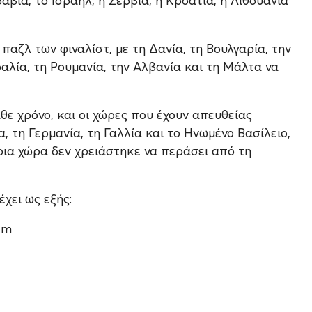
δαβία, το Ισραήλ, η Σερβία, η Κροατία, η Λιθουανία
αζλ των φιναλίστ, με τη Δανία, τη Βουλγαρία, την
αλία, τη Ρουμανία, την Αλβανία και τη Μάλτα να
ε χρόνο, και οι χώρες που έχουν απευθείας
α, τη Γερμανία, τη Γαλλία και το Ηνωμένο Βασίλειο,
ρια χώρα δεν χρειάστηκε να περάσει από τη
έχει ως εξής:
em