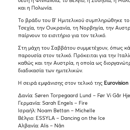
θέση η Φινλανδία, το Βέλγιο, η Σουηδία, η Μολ
και η Πολωνία.
Το βράδυ του Β’ Ημιτελικού συμπληρώθηκε το π
Τσεχία, την Ουκρανία, τη Νορβηγία, την Αυστρ
παίρνουν το εισιτήριο για τον τελικό.
Στη μάχη του Σαββάτου συμμετέχουν, όπως κάθ
παρουσία στον τελικό. Πρόκειται για την Ιταλί
καθώς και την Αυστρία, η οποία ως διοργανώτ
διαδικασία των ημιτελικών.
Η σειρά εμφάνισης στον τελικό της
Eurovision
Δανία: Søren Torpegaard Lund – Før Vi Går Hj
Γερμανία: Sarah Engels – Fire
Ισραήλ: Noam Bettan – Michelle
Βέλγιο: ESSYLA – Dancing on the Ice
Αλβανία: Alis – Nân