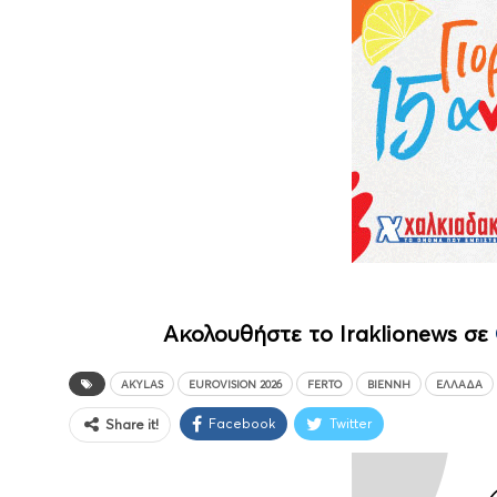
Ακολουθήστε το Iraklionews σε
AKYLAS
EUROVISION 2026
FERTO
ΒΙΈΝΝΗ
ΕΛΛΆΔΑ
Facebook
Twitter
Share it!