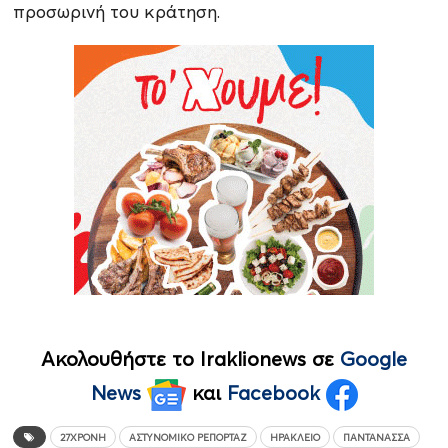
προσωρινή του κράτηση.
Ακολουθήστε το Iraklionews σε
Google
News
και
Facebook
27ΧΡΟΝΗ
ΑΣΤΥΝΟΜΙΚΌ ΡΕΠΟΡΤΆΖ
ΗΡΆΚΛΕΙΟ
ΠΑΝΤΆΝΑΣΣΑ