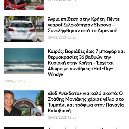
Άγρια επίθεση στην Κρήτη: Πέντε
νεαροί ξυλοκόπησαν 51χρονο –
Συνελήφθησαν από το Λιμενικό!
08/08/2026 20:20
Καιρός: Βοριάδες έως 7 μποφόρ και
θερμοκρασίες 36 βαθμών την
Κυριακή στην Κρήτη – Έρχεται
48ωρο με συνθήκες «Hot-Dry-
Windy»
08/08/2026 20:00
«365 Ανέκδοτα» για καλό σκοπό: Ο
Στάθης Μονιάκης χάρισε γέλιο στο
Τυμπάκι και τρόφιμα στην Παναγία
Καλυβιανή
08/08/2026 19:57