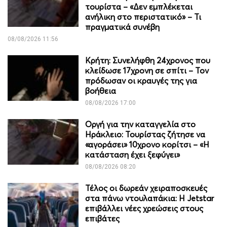
τουρίστα – «Δεν εμπλέκεται
ανήλικη στο περιστατικό» – Τι
πραγματικά συνέβη
08/08/2026 11:56
Κρήτη: Συνελήφθη 24χρονος που
κλείδωσε 17χρονη σε σπίτι – Τον
πρόδωσαν οι κραυγές της για
βοήθεια
08/08/2026 17:00
Οργή για την καταγγελία στο
Ηράκλειο: Τουρίστας ζήτησε να
«αγοράσει» 10χρονο κορίτσι – «Η
κατάσταση έχει ξεφύγει»
08/08/2026 08:20
Τέλος οι δωρεάν χειραποσκευές
στα πάνω ντουλαπάκια: Η Jetstar
επιβάλλει νέες χρεώσεις στους
επιβάτες