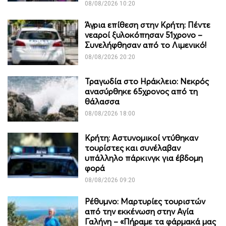
08/08/2026 10:20
Άγρια επίθεση στην Κρήτη: Πέντε
νεαροί ξυλοκόπησαν 51χρονο –
Συνελήφθησαν από το Λιμενικό!
08/08/2026 20:20
Τραγωδία στο Ηράκλειο: Νεκρός
ανασύρθηκε 65χρονος από τη
θάλασσα
08/08/2026 18:00
Κρήτη: Αστυνομικοί ντύθηκαν
τουρίστες και συνέλαβαν
υπάλληλο πάρκινγκ για έβδομη
φορά
08/08/2026 09:20
Ρέθυμνο: Μαρτυρίες τουριστών
από την εκκένωση στην Αγία
Γαλήνη – «Πήραμε τα φάρμακά μας