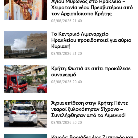
Αγίου Μύρωνος στο Ηράκλειο –
Χειροτονία νέου Πρεσβυτέρου από
τον Αρχιεπίσκοπο Κρήτης
08/08/2026 21:40
Το Κεντρικό Λιμεναρχείο
Ηρακλείου προειδοποιεί για αύριο
Κυριακή
08/08/2026 21:20
Κρήτη: Φωτιά σε σπίτι προκάλεσε
συναγερμό
08/08/2026 20:40
Άγρια επίθεση στην Κρήτη: Πέντε
νεαροί ξυλοκόπησαν 51χρονο –
Συνελήφθησαν από το Λιμενικό!
08/08/2026 20:20
Καιρός: Βοριάδες έως 7 μποφόρ και