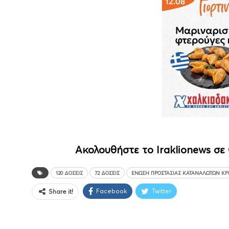
Ακολουθήστε το Iraklionews σε
120 ΔΌΣΕΙΣ
72 ΔΌΣΕΙΣ
ΈΝΩΣΗ ΠΡΟΣΤΑΣΊΑΣ ΚΑΤΑΝΑΛΩΤΏΝ Κ
Facebook
Twitter
Share it!