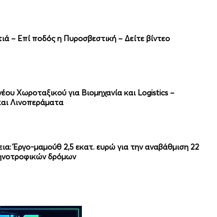
ιά – Επί ποδός η Πυροσβεστική – Δείτε βίντεο
ου Χωροταξικού για Βιομηχανία και Logistics –
και Λινοπεράματα
εια: Έργο-μαμούθ 2,5 εκατ. ευρώ για την αναβάθμιση 22
τηνοτροφικών δρόμων