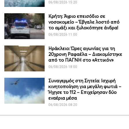
06/08/2026 15:20
Κρήτη: Άγριο επεισόδιο σε
νοσοκομείο – Έβγαλε λοστό από
το αμάξι και ξυλοκόπησε άνδρα!
06/08/2026 11:00
Ηράκλειο: Ώρες αγωνίας για τη
20χρονη Ραφαέλα – Διακομίστηκε
από το ΠΑΓΝΗ στο «Αττικόν»
06/08/2026 18:00
Συναγερμός στη Σητεία: Ισχυρή
κινητοποίηση για μεγάλη φωτιά –
Ήχησε το 112 – Επιχείρησαν δύο
εναέρια μέσα
06/08/2026 08:20