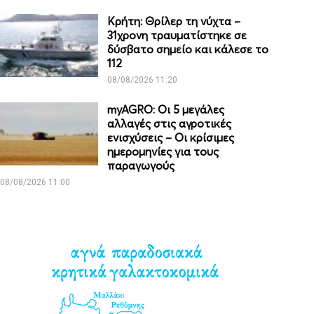
Κρήτη: Θρίλερ τη νύχτα –
31χρονη τραυματίστηκε σε
δύσβατο σημείο και κάλεσε το
112
08/08/2026 11:20
myAGRO: Οι 5 μεγάλες
αλλαγές στις αγροτικές
ενισχύσεις – Οι κρίσιμες
ημερομηνίες για τους
παραγωγούς
08/08/2026 11:00