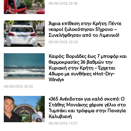
08/08/2026 20:40
Άγρια επίθεση στην Κρήτη: Πέντε
νεαροί ξυλοκόπησαν 51χρονο –
Συνελήφθησαν από το Λιμενικό!
08/08/2026 20:20
Καιρός: Βοριάδες έως 7 μποφόρ και
θερμοκρασίες 36 βαθμών την
Κυριακή στην Κρήτη – Έρχεται
48ωρο με συνθήκες «Hot-Dry-
Windy»
08/08/2026 20:00
«365 Ανέκδοτα» για καλό σκοπό: Ο
Στάθης Μονιάκης χάρισε γέλιο στο
Τυμπάκι και τρόφιμα στην Παναγία
Καλυβιανή
08/08/2026 19:57