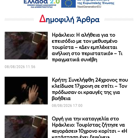
Δ
ημοφιλή Άρθρα
Ηράκλειο: Η αλήθεια για το
επεισόδιο με τον μεθυσμένο
τουρίστα – «Δεν εμπλέκεται
ανήλικη στο περιστατικό» – Τι
πραγματικά συνέβη
08/08/2026 11:56
Κρήτη: Συνελήφθη 24χρονος που
κλείδωσε 17χρονη σε σπίτι – Τον
πρόδωσαν οι κραυγές της για
βοήθεια
08/08/2026 17:00
Οργή για την καταγγελία στο
Ηράκλειο: Τουρίστας ζήτησε να
«αγοράσει» 10χρονο κορίτσι – «Η
κατάσταση έχει ξεφύγει»