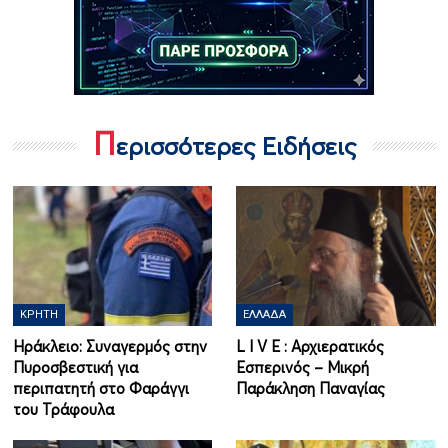
Π
ερισσότερες Ειδήσεις
ΚΡΉΤΗ
ΕΛΛΆΔΑ
Ηράκλειο: Συναγερμός στην
L I V Ε : Αρχιερατικός
Πυροσβεστική για
Εσπερινός – Μικρή
περιπατητή στο Φαράγγι
Παράκληση Παναγίας
του Τράφουλα