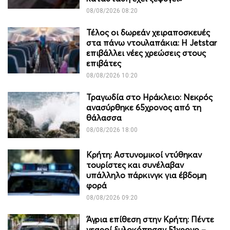
08/08/2026 08:20
Τέλος οι δωρεάν χειραποσκευές
στα πάνω ντουλαπάκια: Η Jetstar
επιβάλλει νέες χρεώσεις στους
επιβάτες
08/08/2026 10:20
Τραγωδία στο Ηράκλειο: Νεκρός
ανασύρθηκε 65χρονος από τη
θάλασσα
08/08/2026 18:00
Κρήτη: Αστυνομικοί ντύθηκαν
τουρίστες και συνέλαβαν
υπάλληλο πάρκινγκ για έβδομη
φορά
08/08/2026 09:20
Άγρια επίθεση στην Κρήτη: Πέντε
νεαροί ξυλοκόπησαν 51χρονο –