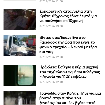
07/08/2026 11:40
Σοκαριστική καταγγελία στην
Κρήτη: 65χρονος έδινε λεφτά για
να ασελγήσει σε 10χρονη!
07/08/2026 13:00
Βίντεο σοκ: Έκανε live στο
Facebook την ώρα που έγινε το
φονικό τροχαίο – Νεκροί μητέρα
και γιος
07/08/2026 12:20
Ηράκλειο: Έσβησε η κύρια μηχανή
του ταχύπλοου εν μέσω πελάγους
– Αγωνία για 1.123 επιβάτες
07/08/2026 12:40
Τραγωδία στην Κρήτη: Πήγε για μια
βουτιά στην πισίνα του
ξενοδοχείου και δεν βγήκε ποτέ –