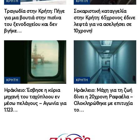
ΚΡΉΤΗ
ΚΡΉΤΗ
Τραγωδία στην Κρήτη: Πήγε
Σοκαριστική καταγγελία
για μια βουτιά στην πισίνα
στην Κρήτη: 65χρονος έδινε
του ξενοδοχείου και δεν
λεφτά για να ασελγήσει σε
βγήκε…
10χρονη!
ΚΡΉΤΗ
ΚΡΉΤΗ
Ηράκλειο: Έσβησε η κύρια
Ηράκλειο: Μάχη για τη ζωή
μηχανή του ταχύπλοου εν
δίνει η 20χρονη Ραφαέλα –
μέσω πελάγους – Αγωνία για
Ολοκληρώθηκε με επιτυχία
1.123…
το…