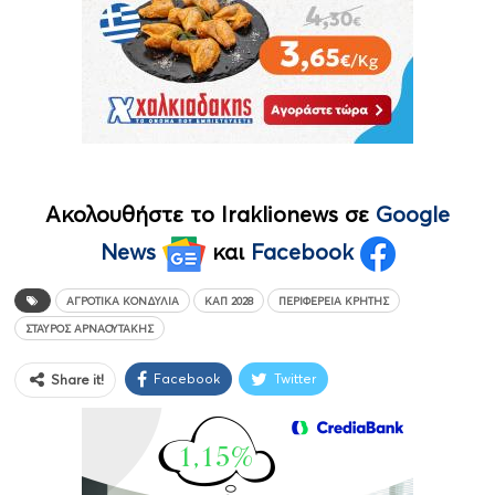
Ακολουθήστε το Iraklionews σε
Google
News
και
Facebook
ΑΓΡΟΤΙΚΆ ΚΟΝΔΎΛΙΑ
ΚΑΠ 2028
ΠΕΡΙΦΈΡΕΙΑ ΚΡΉΤΗΣ
ΣΤΑΎΡΟΣ ΑΡΝΑΟΥΤΆΚΗΣ
Facebook
Twitter
Share it!