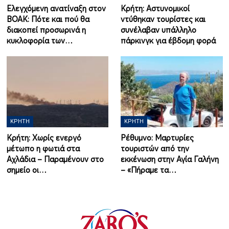
Ελεγχόμενη ανατίναξη στον
Κρήτη: Αστυνομικοί
ΒΟΑΚ: Πότε και πού θα
ντύθηκαν τουρίστες και
διακοπεί προσωρινά η
συνέλαβαν υπάλληλο
κυκλοφορία των…
πάρκινγκ για έβδομη φορά
ΚΡΉΤΗ
ΚΡΉΤΗ
Κρήτη: Χωρίς ενεργό
Ρέθυμνο: Μαρτυρίες
μέτωπο η φωτιά στα
τουριστών από την
Αχλάδια – Παραμένουν στο
εκκένωση στην Αγία Γαλήνη
σημείο οι…
– «Πήραμε τα…