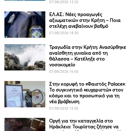
07/08/2026 13:20
ΕΛ.ΑΣ.: Νέες προαγωγές
αξιωματικών στην Κρήτη – Ποια
στελέχη ανεβαίνουν βαθμό
07/08/2026 18:30
Τραγωδία στην Κρήτη: Ανασύρθηκε
αναίσθητη γυναίκα από τη
θάλασσα – Κατέληξε στο
νοσοκομείο
07/08/2026 16:00
Στην κορυφή το «Φαιστός Palace»:
Το συγκινητικό «ευχαριστώ» στον
κόσμο και το προσωπικό για τη
νέα βράβευση
07/08/2026 15:00
Οργή για την καταγγελία στο
Ηράκλειο: Τουρίστας ζήτησε να