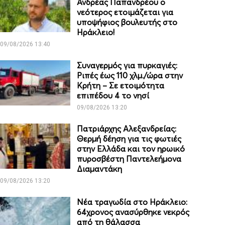
Ανδρέας Παπανδρέου ο
νεότερος ετοιμάζεται για
υποψήφιος βουλευτής στο
Ηράκλειο!
09/08/2026 13:40
Συναγερμός για πυρκαγιές:
Ριπές έως 110 χλμ./ώρα στην
Κρήτη – Σε ετοιμότητα
επιπέδου 4 το νησί
09/08/2026 13:20
Πατριάρχης Αλεξανδρείας:
Θερμή δέηση για τις φωτιές
στην Ελλάδα και τον ηρωικό
πυροσβέστη Παντελεήμονα
Διαμαντάκη
09/08/2026 13:20
Νέα τραγωδία στο Ηράκλειο:
64χρονος ανασύρθηκε νεκρός
από τη θάλασσα