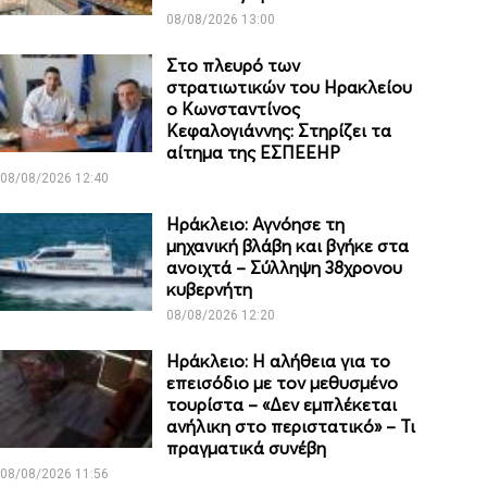
08/08/2026 13:00
Στο πλευρό των
στρατιωτικών του Ηρακλείου
ο Κωνσταντίνος
Κεφαλογιάννης: Στηρίζει τα
αίτημα της ΕΣΠΕΕΗΡ
08/08/2026 12:40
Ηράκλειο: Αγνόησε τη
μηχανική βλάβη και βγήκε στα
ανοιχτά – Σύλληψη 38χρονου
κυβερνήτη
08/08/2026 12:20
Ηράκλειο: Η αλήθεια για το
επεισόδιο με τον μεθυσμένο
τουρίστα – «Δεν εμπλέκεται
ανήλικη στο περιστατικό» – Τι
πραγματικά συνέβη
08/08/2026 11:56