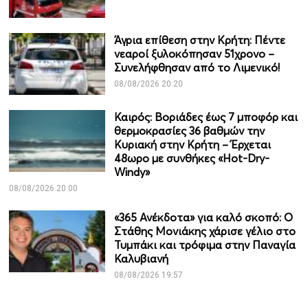
Άγρια επίθεση στην Κρήτη: Πέντε
νεαροί ξυλοκόπησαν 51χρονο –
Συνελήφθησαν από το Λιμενικό!
08/08/2026 20:20
Καιρός: Βοριάδες έως 7 μποφόρ και
θερμοκρασίες 36 βαθμών την
Κυριακή στην Κρήτη – Έρχεται
48ωρο με συνθήκες «Hot-Dry-
Windy»
08/08/2026 20:00
«365 Ανέκδοτα» για καλό σκοπό: Ο
Στάθης Μονιάκης χάρισε γέλιο στο
Τυμπάκι και τρόφιμα στην Παναγία
Καλυβιανή
08/08/2026 19:57