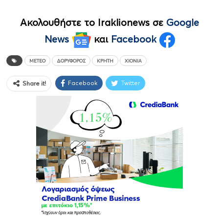
Ακολουθήστε το Iraklionews σε
Google
News
και
Facebook
METEO
ΔΟΡΥΦΌΡΟΣ
ΚΡΉΤΗ
ΧΙΌΝΙΑ
Facebook
Twitter
Share it!