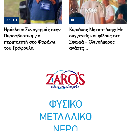
ΚΡΉΤΗ
ΚΡΉΤΗ
Ηράκλειο: Συναγερμός στην
Κυριάκος Μητσοτάκης: Με
Πυροσβεστική για
συγγενείς και φίλους στα
περιπατητή στο Φαράγγι
Σφακιά – Ολιγοήμερες
του Τράφουλα
ανάσες…