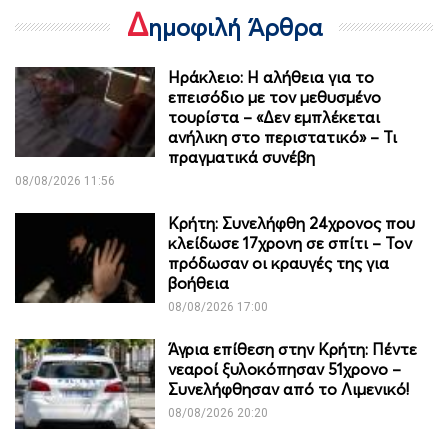
Δ
ημοφιλή Άρθρα
Ηράκλειο: Η αλήθεια για το
επεισόδιο με τον μεθυσμένο
τουρίστα – «Δεν εμπλέκεται
ανήλικη στο περιστατικό» – Τι
πραγματικά συνέβη
08/08/2026 11:56
Κρήτη: Συνελήφθη 24χρονος που
κλείδωσε 17χρονη σε σπίτι – Τον
πρόδωσαν οι κραυγές της για
βοήθεια
08/08/2026 17:00
Άγρια επίθεση στην Κρήτη: Πέντε
νεαροί ξυλοκόπησαν 51χρονο –
Συνελήφθησαν από το Λιμενικό!
08/08/2026 20:20