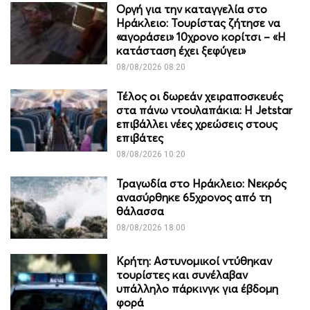
Οργή για την καταγγελία στο
Ηράκλειο: Τουρίστας ζήτησε να
«αγοράσει» 10χρονο κορίτσι – «Η
κατάσταση έχει ξεφύγει»
08/08/2026 08:20
Τέλος οι δωρεάν χειραποσκευές
στα πάνω ντουλαπάκια: Η Jetstar
επιβάλλει νέες χρεώσεις στους
επιβάτες
08/08/2026 10:20
Τραγωδία στο Ηράκλειο: Νεκρός
ανασύρθηκε 65χρονος από τη
θάλασσα
08/08/2026 18:00
Κρήτη: Αστυνομικοί ντύθηκαν
τουρίστες και συνέλαβαν
υπάλληλο πάρκινγκ για έβδομη
φορά