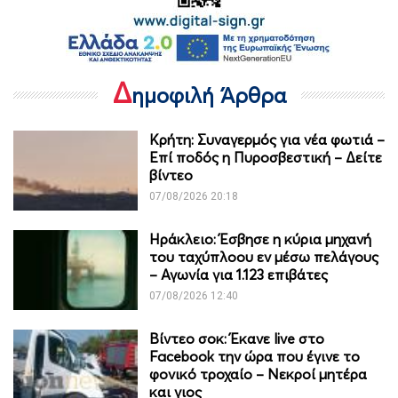
Δ
ημοφιλή Άρθρα
Κρήτη: Συναγερμός για νέα φωτιά –
Επί ποδός η Πυροσβεστική – Δείτε
βίντεο
07/08/2026 20:18
Ηράκλειο: Έσβησε η κύρια μηχανή
του ταχύπλοου εν μέσω πελάγους
– Αγωνία για 1.123 επιβάτες
07/08/2026 12:40
Βίντεο σοκ: Έκανε live στο
Facebook την ώρα που έγινε το
φονικό τροχαίο – Νεκροί μητέρα
και γιος