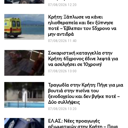
07/08/2026 12:20
Κρήτη: Ξάπλωσε να κάνει
ηλιοθεραπεία και δεν ξύπνησε
ποτέ – Έβλεπαν τον 55χρονο να
μην αντιδρά
07/08/2026 11:40
Σοκαριστική καταγγελία στην
Κρήτη: 65χρονος έδινε λεφτά για
να ασελγήσει σε 10χρονη!
07/08/2026 13:00
Τραγωδία στην Κρήτη: Πήγε για μια
βουτιά στην πισίνα του
ξενοδοχείου και δεν βγήκε ποτέ –
Δύο συλλήψεις
07/08/2026 13:20
ΕΛ.ΑΣ.: Νέες προαγωγές
αξιωματικών στην Κρήτη – Ποια