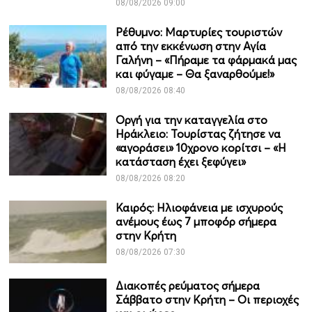
08/08/2026 09:00
Ρέθυμνο: Μαρτυρίες τουριστών
από την εκκένωση στην Αγία
Γαλήνη – «Πήραμε τα φάρμακά μας
και φύγαμε – Θα ξαναρθούμε!»
08/08/2026 08:40
Οργή για την καταγγελία στο
Ηράκλειο: Τουρίστας ζήτησε να
«αγοράσει» 10χρονο κορίτσι – «Η
κατάσταση έχει ξεφύγει»
08/08/2026 08:20
Καιρός: Ηλιοφάνεια με ισχυρούς
ανέμους έως 7 μποφόρ σήμερα
στην Κρήτη
08/08/2026 07:30
Διακοπές ρεύματος σήμερα
Σάββατο στην Κρήτη – Οι περιοχές