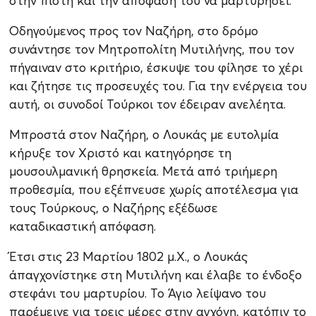
στην πίστη και την απόφαση του να μαρτυρήσει.
Οδηγούμενος προς τον Ναζήρη, στο δρόμο
συνάντησε τον Μητροπολίτη Μυτιλήνης, που τον
πήγαιναν στο κριτήριο, έσκυψε του φίλησε το χέρι
και ζήτησε τις προσευχές του. Για την ενέργεια του
αυτή, οι συνοδοί Τούρκοι τον έδειραν ανελέητα.
Μπροστά στον Ναζήρη, ο Λουκάς με ευτολμία
κήρυξε τον Χριστό και κατηγόρησε τη
μουσουλμανική θρησκεία. Μετά από τριήμερη
προθεσμία, που εξέπνευσε χωρίς αποτέλεσμα για
τους Τούρκους, ο Ναζήρης εξέδωσε
καταδικαστική απόφαση.
Έτσι στις 23 Μαρτίου 1802 μ.Χ., ο Λουκάς
άπαγχονίστηκε στη Μυτιλήνη και έλαβε το ένδοξο
στεφάνι του μαρτυρίου. Το Άγιο λείψανο του
παρέμεινε για τρεις μέρες στην αγχόνη, κατόπιν το