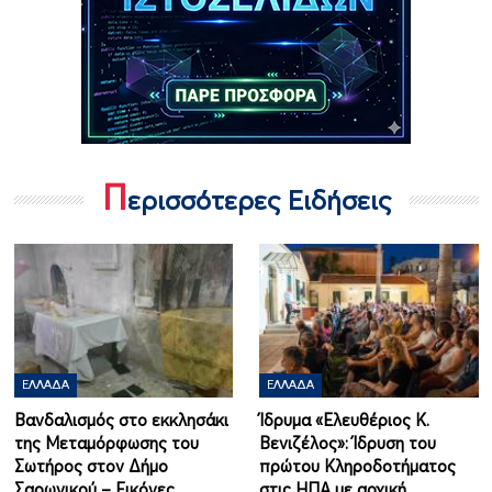
Π
ερισσότερες Ειδήσεις
ΕΛΛΆΔΑ
ΕΛΛΆΔΑ
Βανδαλισμός στο εκκλησάκι
Ίδρυμα «Ελευθέριος Κ.
της Μεταμόρφωσης του
Βενιζέλος»: Ίδρυση του
Σωτήρος στον Δήμο
πρώτου Κληροδοτήματος
Σαρωνικού – Εικόνες…
στις ΗΠΑ με αρχική…