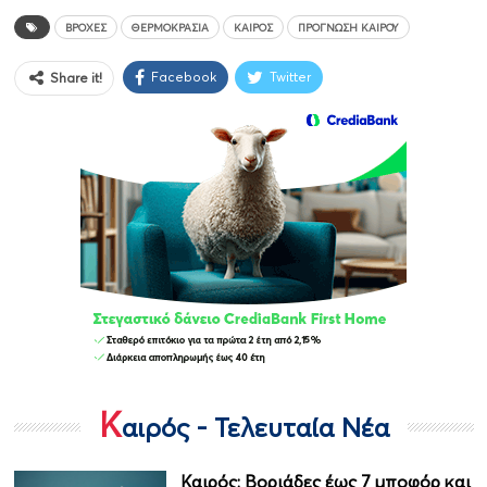
ΒΡΟΧΈΣ
ΘΕΡΜΟΚΡΑΣΊΑ
ΚΑΙΡΌΣ
ΠΡΌΓΝΩΣΗ ΚΑΙΡΟΎ
Facebook
Twitter
Share it!
Κ
αιρός - Τελευταία Νέα
Καιρός: Βοριάδες έως 7 μποφόρ και