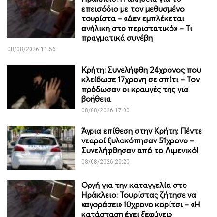
επεισόδιο με τον μεθυσμένο
τουρίστα – «Δεν εμπλέκεται
ανήλικη στο περιστατικό» – Τι
πραγματικά συνέβη
08/08/2026 11:56
Κρήτη: Συνελήφθη 24χρονος που
κλείδωσε 17χρονη σε σπίτι – Τον
πρόδωσαν οι κραυγές της για
βοήθεια
08/08/2026 17:00
Άγρια επίθεση στην Κρήτη: Πέντε
νεαροί ξυλοκόπησαν 51χρονο –
Συνελήφθησαν από το Λιμενικό!
08/08/2026 20:20
Οργή για την καταγγελία στο
Ηράκλειο: Τουρίστας ζήτησε να
«αγοράσει» 10χρονο κορίτσι – «Η
κατάσταση έχει ξεφύγει»