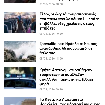
08/08/2026 08:20
Τέλος οι δωρεάν χειραποσκευές
στα πάνω ντουλαπάκια: Η Jetstar
επιβάλλει νέες χρεώσεις στους
επιβάτες
08/08/2026 10:20
Τραγωδία στο Ηράκλειο: Νεκρός
ανασύρθηκε 65χρονος από τη
θάλασσα
08/08/2026 18:00
Κρήτη: Αστυνομικοί ντύθηκαν
τουρίστες και συνέλαβαν
υπάλληλο πάρκινγκ για έβδομη
φορά
08/08/2026 09:20
Το Κεντρικό Λιμεναρχείο
Ηρακλείου προειδοποιεί για αύριο