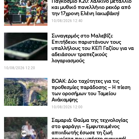
Παγκόσμιο Κ20: Χάλκινο μετάλλιο
και μυθικό πανελλήνιο ρεκόρ από
την 17χρονη Ελένη Ιακωβάκη!
10/08/2026 12:40
Συναγερμός στο Μαλεβίζι:
Επιτήδειοι παριστάνουν τους
υπαλλήλους του ΚΕΠ Γαζίου για να
αδειάσουν τραπεζικούς
λογαριασμούς
10/08/2026 12:20
ΒΟΑΚ: Δύο ταχύτητες για τις
προθεσμίες παράδοσης – Η πίεση
των οροσήμων του Ταμείου
Ανάκαμψης
10/08/2026 12:00
Σαμαριά: Θαύμα της τεχνολογίας
στο φαράγγι – Εμφυτευμένος
απινιδωτής έσωσε τη ζωή
τουρίστα που υπέστη ανακοπή!