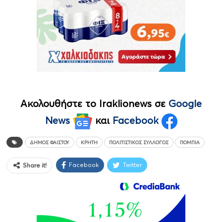
Ακολουθήστε το Iraklionews σε
Google
News
και
Facebook
ΔΉΜΟΣ ΦΑΙΣΤΟΎ
ΚΡΉΤΗ
ΠΟΛΙΤΙΣΤΙΚΌΣ ΣΎΛΛΟΓΟΣ
ΠΌΜΠΙΑ
Facebook
Twitter
Share it!