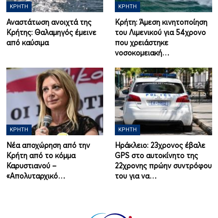
ΚΡΉΤΗ
ΚΡΉΤΗ
Αναστάτωση ανοιχτά της
Κρήτη: Άμεση κινητοποίηση
Κρήτης: Θαλαμηγός έμεινε
του Λιμενικού για 54χρονο
από καύσιμα
που χρειάστηκε
νοσοκομειακή…
ΚΡΉΤΗ
ΚΡΉΤΗ
Νέα αποχώρηση από την
Ηράκλειο: 23χρονος έβαλε
Κρήτη από το κόμμα
GPS στο αυτοκίνητο της
Καρυστιανού –
22χρονης πρώην συντρόφου
«Απολυταρχικό…
του για να…