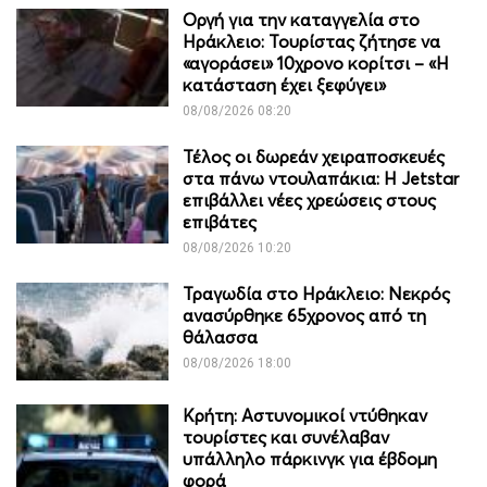
Οργή για την καταγγελία στο
Ηράκλειο: Τουρίστας ζήτησε να
«αγοράσει» 10χρονο κορίτσι – «Η
κατάσταση έχει ξεφύγει»
08/08/2026 08:20
Τέλος οι δωρεάν χειραποσκευές
στα πάνω ντουλαπάκια: Η Jetstar
επιβάλλει νέες χρεώσεις στους
επιβάτες
08/08/2026 10:20
Τραγωδία στο Ηράκλειο: Νεκρός
ανασύρθηκε 65χρονος από τη
θάλασσα
08/08/2026 18:00
Κρήτη: Αστυνομικοί ντύθηκαν
τουρίστες και συνέλαβαν
υπάλληλο πάρκινγκ για έβδομη
φορά