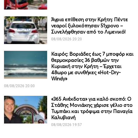
Άγρια επίθεση στην Κρήτη: Πέντε
νεαροί ξυλοκόπησαν 51χρονο –
Συνελήφθησαν από το Λιμενικό!
08/08/2026 20:20
Καιρός: Βοριάδες έως 7 μποφόρ και
θερμοκρασίες 36 βαθμών την
Κυριακή στην Κρήτη – Έρχεται
48ωρο με συνθήκες «Hot-Dry-
Windy»
08/08/2026 20:00
«365 Ανέκδοτα» για καλό σκοπό: Ο
Στάθης Μονιάκης χάρισε γέλιο στο
Τυμπάκι και τρόφιμα στην Παναγία
Καλυβιανή
08/08/2026 19:57