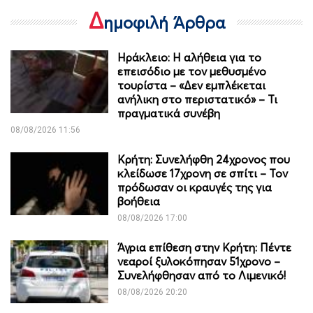
Δ
ημοφιλή Άρθρα
Ηράκλειο: Η αλήθεια για το
επεισόδιο με τον μεθυσμένο
τουρίστα – «Δεν εμπλέκεται
ανήλικη στο περιστατικό» – Τι
πραγματικά συνέβη
08/08/2026 11:56
Κρήτη: Συνελήφθη 24χρονος που
κλείδωσε 17χρονη σε σπίτι – Τον
πρόδωσαν οι κραυγές της για
βοήθεια
08/08/2026 17:00
Άγρια επίθεση στην Κρήτη: Πέντε
νεαροί ξυλοκόπησαν 51χρονο –
Συνελήφθησαν από το Λιμενικό!
08/08/2026 20:20