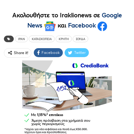
Ακολουθήστε το Iraklionews σε
Google
News
και
Facebook
ΙΡΆΝ
ΚΑΤΑΣΚΟΠΕΊΑ
ΚΡΉΤΗ
ΣΟΎΔΑ
Facebook
Twitter
Share it!