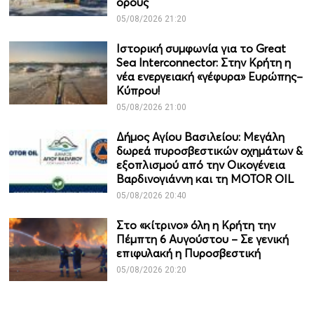
όρους
05/08/2026 21:20
Ιστορική συμφωνία για το Great
Sea Interconnector: Στην Κρήτη η
νέα ενεργειακή «γέφυρα» Ευρώπης–
Κύπρου!
05/08/2026 21:00
Δήμος Αγίου Βασιλείου: Μεγάλη
δωρεά πυροσβεστικών οχημάτων &
εξοπλισμού από την Οικογένεια
Βαρδινογιάννη και τη MOTOR OIL
05/08/2026 20:40
Στο «κίτρινο» όλη η Κρήτη την
Πέμπτη 6 Αυγούστου – Σε γενική
επιφυλακή η Πυροσβεστική
05/08/2026 20:20