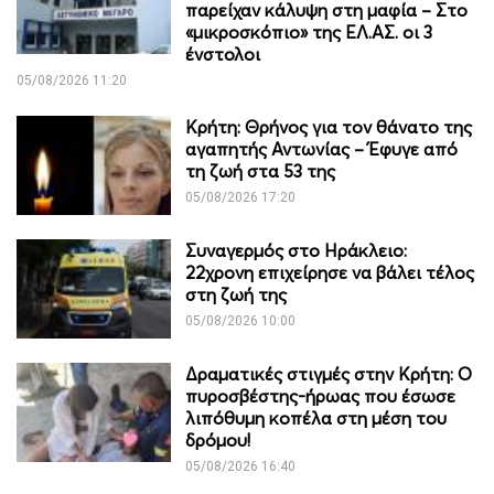
παρείχαν κάλυψη στη μαφία – Στο
«μικροσκόπιο» της ΕΛ.ΑΣ. οι 3
ένστολοι
05/08/2026 11:20
Κρήτη: Θρήνος για τον θάνατο της
αγαπητής Αντωνίας – Έφυγε από
τη ζωή στα 53 της
05/08/2026 17:20
Συναγερμός στο Ηράκλειο:
22χρονη επιχείρησε να βάλει τέλος
στη ζωή της
05/08/2026 10:00
Δραματικές στιγμές στην Κρήτη: Ο
πυροσβέστης-ήρωας που έσωσε
λιπόθυμη κοπέλα στη μέση του
δρόμου!
05/08/2026 16:40