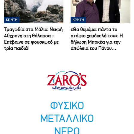
ΚΡΉΤΗ
ΚΡΉΤΗ
Τραγωδία στα Μάλια: Νεκρή
«Θα θυμάμαι πάντα το
40χρονη στη θάλασσα –
ατόφιο χαμόγελό του»: Η
Επέβαινε σε φουσκωτό με
δήλωση Μποκέα για την
τρία παιδιά!
απώλεια του Πάνου…