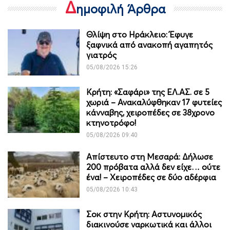
Δ
ημοφιλή Άρθρα
Θλίψη στο Ηράκλειο: Έφυγε
ξαφνικά από ανακοπή αγαπητός
γιατρός
05/08/2026 15:26
Κρήτη: «Σαφάρι» της ΕΛ.ΑΣ. σε 5
χωριά – Ανακαλύφθηκαν 17 φυτείες
κάνναβης, χειροπέδες σε 38χρονο
κτηνοτρόφο!
05/08/2026 09:40
Απίστευτο στη Μεσαρά: Δήλωσε
200 πρόβατα αλλά δεν είχε… ούτε
ένα! – Χειροπέδες σε δύο αδέρφια
05/08/2026 10:43
Σοκ στην Κρήτη: Αστυνομικός
διακινούσε ναρκωτικά και άλλοι