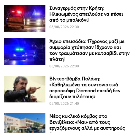
Συναγερμός στην Κρήτη:
Ηλικιωμένος απειλούσε να πέσει
από το μπαλκόνι!
05/08/2026 22:30
Άγριο επεισόδιο: 17χρονος μαζί με
συμμορία χτύπησαν 18χρονο και
τον τραυμάτισαν με κατσαβίδι στην
πλάτη!
05/08/2026 22:00
Βίντεο-βόμβα Πολάκη:
«Καθηλωμένα τα συντονιστικά
αεροσκάφη Diamond επειδή δεν
διορίζουν πιλότους»
05/08/2026 21:40
Νέος κυκλικό κόμβος στο
Βενιζέλειο: «Ναι» από τους
εργαζόμενους αλλά με αυστηρούς