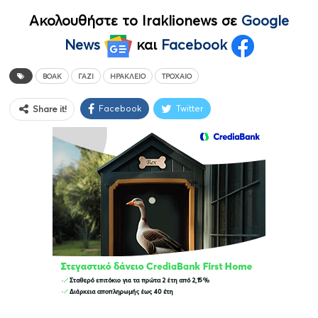
Ακολουθήστε το Iraklionews σε
Google
News
και
Facebook
ΒΟΑΚ
ΓΆΖΙ
ΗΡΆΚΛΕΙΟ
ΤΡΟΧΑΊΟ
Facebook
Twitter
Share it!