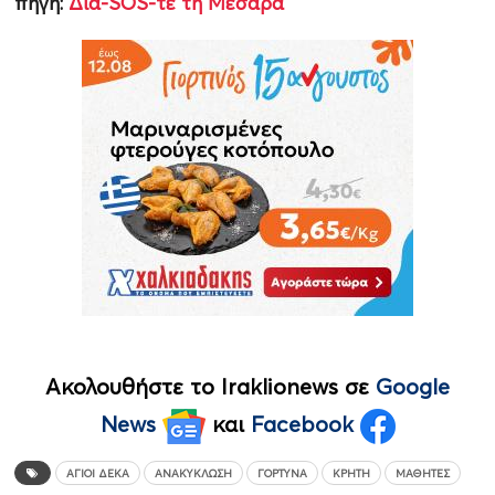
πηγή:
Δια-SOS-τε τη Μεσαρά
Ακολουθήστε το Iraklionews σε
Google
News
και
Facebook
ΑΓΊΟΙ ΔΈΚΑ
ΑΝΑΚΎΚΛΩΣΗ
ΓΌΡΤΥΝΑ
ΚΡΉΤΗ
ΜΑΘΗΤΈΣ