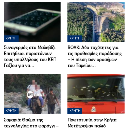
ΚΡΉΤΗ
ΚΡΉΤΗ
Συναγερμός στο Μαλεβίζι:
ΒΟΑΚ: Δύο ταχύτητες για
Επιτήδειοι παριστάνουν
τις προθεσμίες παράδοσης
τους υπαλλήλους του ΚΕΠ
– Η πίεση των οροσήμων
Γαζίου για να…
του Ταμείου…
ΚΡΉΤΗ
ΚΡΉΤΗ
Σαμαριά: Θαύμα της
Πρωτοτυπία στην Κρήτη:
τεχνολογίας στο φαράγγι –
Μετέτρεψαν παλιό