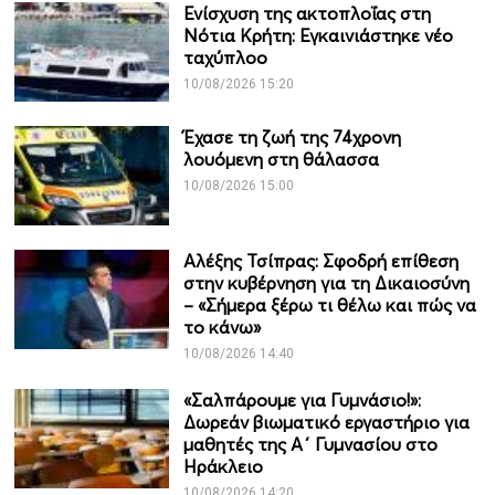
Ενίσχυση της ακτοπλοΐας στη
Νότια Κρήτη: Εγκαινιάστηκε νέο
ταχύπλοο
10/08/2026 15:20
Έχασε τη ζωή της 74χρονη
λουόμενη στη θάλασσα
10/08/2026 15:00
Αλέξης Τσίπρας: Σφοδρή επίθεση
στην κυβέρνηση για τη Δικαιοσύνη
– «Σήμερα ξέρω τι θέλω και πώς να
το κάνω»
10/08/2026 14:40
«Σαλπάρουμε για Γυμνάσιο!»:
Δωρεάν βιωματικό εργαστήριο για
μαθητές της Α΄ Γυμνασίου στο
Ηράκλειο
10/08/2026 14:20