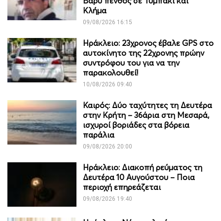
Βαρύ πένθος σε Τυμπάκι και
Κλήμα
09/08/2026 16:15
Ηράκλειο: 23χρονος έβαλε GPS στο
αυτοκίνητο της 22χρονης πρώην
συντρόφου του για να την
παρακολουθεί!
10/08/2026 09:40
Καιρός: Δύο ταχύτητες τη Δευτέρα
στην Κρήτη – 36άρια στη Μεσαρά,
ισχυροί βοριάδες στα βόρεια
παράλια
09/08/2026 20:00
Ηράκλειο: Διακοπή ρεύματος τη
Δευτέρα 10 Αυγούστου – Ποια
περιοχή επηρεάζεται
09/08/2026 19:40