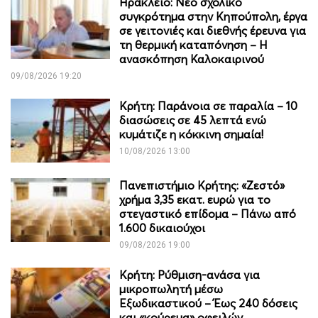
Ηράκλειο: Νέο σχολικό
συγκρότημα στην Κηπούπολη, έργα
σε γειτονιές και διεθνής έρευνα για
τη θερμική καταπόνηση – Η
ανασκόπηση Καλοκαιρινού
09/08/2026 19:20
Κρήτη: Παράνοια σε παραλία – 10
διασώσεις σε 45 λεπτά ενώ
κυμάτιζε η κόκκινη σημαία!
10/08/2026 13:00
Πανεπιστήμιο Κρήτης: «Ζεστό»
χρήμα 3,35 εκατ. ευρώ για το
στεγαστικό επίδομα – Πάνω από
1.600 δικαιούχοι
09/08/2026 19:00
Κρήτη: Ρύθμιση-ανάσα για
μικροπωλητή μέσω
Εξωδικαστικού – Έως 240 δόσεις
και «κούρεμα» οφειλών