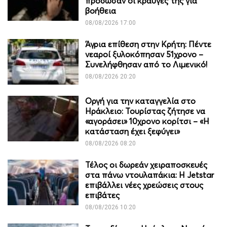
πρόδωσαν οι κραυγές της για
βοήθεια
08/08/2026 17:00
Άγρια επίθεση στην Κρήτη: Πέντε
νεαροί ξυλοκόπησαν 51χρονο –
Συνελήφθησαν από το Λιμενικό!
08/08/2026 20:20
Οργή για την καταγγελία στο
Ηράκλειο: Τουρίστας ζήτησε να
«αγοράσει» 10χρονο κορίτσι – «Η
κατάσταση έχει ξεφύγει»
08/08/2026 08:20
Τέλος οι δωρεάν χειραποσκευές
στα πάνω ντουλαπάκια: Η Jetstar
επιβάλλει νέες χρεώσεις στους
επιβάτες
08/08/2026 10:20