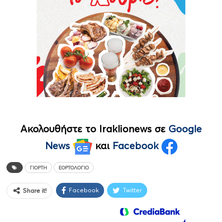
Ακολουθήστε το Iraklionews σε
Google
News
και
Facebook
ΓΙΟΡΤΉ
ΕΟΡΤΟΛΌΓΙΟ
Facebook
Twitter
Share it!