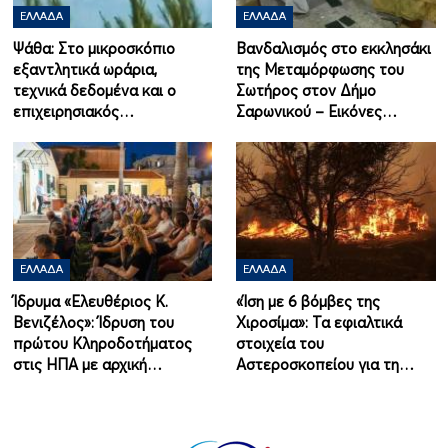
ΕΛΛΆΔΑ
ΕΛΛΆΔΑ
Ψάθα: Στο μικροσκόπιο
Βανδαλισμός στο εκκλησάκι
εξαντλητικά ωράρια,
της Μεταμόρφωσης του
τεχνικά δεδομένα και ο
Σωτήρος στον Δήμο
επιχειρησιακός…
Σαρωνικού – Εικόνες…
ΕΛΛΆΔΑ
ΕΛΛΆΔΑ
Ίδρυμα «Ελευθέριος Κ.
«Ίση με 6 βόμβες της
Βενιζέλος»: Ίδρυση του
Χιροσίμα»: Τα εφιαλτικά
πρώτου Κληροδοτήματος
στοιχεία του
στις ΗΠΑ με αρχική…
Αστεροσκοπείου για τη…