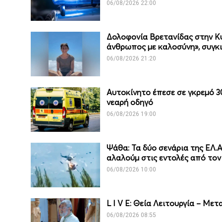
06/08/2026 22:00
Δολοφονία Βρετανίδας στην Κ
άνθρωπος με καλοσύνη», συγκιν
06/08/2026 21:20
Αυτοκίνητο έπεσε σε γκρεμό 3
νεαρή οδηγό
06/08/2026 19:00
Ψάθα: Τα δύο σενάρια της ΕΛ.Α
αλαλούμ στις εντολές από τον
06/08/2026 10:00
L I V E: Θεία Λειτουργία – Μ
06/08/2026 08:55