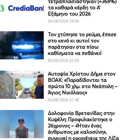
τετραπλασιάστηκαν (+368%)
τα καθαρά κέρδη το Α’
Εξάμηνο του 2026
06/08/2026 23:00
Τον χτύπησε το ρεύμα, έπεσε
στο κενό κι αυτοί τον
παράτησαν στα πίσω
καθίσματα να πεθάνει!
06/08/2026 22:00
Αυτοψία Χρίστου Δήμα στον
ΒΟΑΚ: «Παραδίδονται τα
πρώτα 10 χλμ. στο Νεάπολη –
Άγιος Νικόλαος»
06/08/2026 21:40
Δολοφονία Βρετανίδας στην
Κυψέλη: Προφυλακίστηκε ο
26χρονος – «Ήταν ένας
άνθρωπος με καλοσύνη»,
συγκινεί η οικογένεια της Λίζα