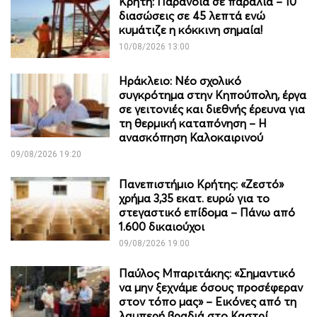
Κρήτη: Παράνοια σε παραλία – 10
διασώσεις σε 45 λεπτά ενώ
κυμάτιζε η κόκκινη σημαία!
10/08/2026 13:00
Ηράκλειο: Νέο σχολικό
συγκρότημα στην Κηπούπολη, έργα
σε γειτονιές και διεθνής έρευνα για
τη θερμική καταπόνηση – Η
ανασκόπηση Καλοκαιρινού
09/08/2026 19:20
Πανεπιστήμιο Κρήτης: «Ζεστό»
χρήμα 3,35 εκατ. ευρώ για το
στεγαστικό επίδομα – Πάνω από
1.600 δικαιούχοι
09/08/2026 19:00
Παύλος Μπαριτάκης: «Σημαντικό
να μην ξεχνάμε όσους προσέφεραν
στον τόπο μας» – Εικόνες από τη
λαμπερή βραδιά στο Καστρί