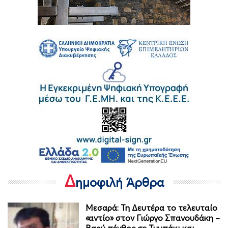
Δ
ημοφιλή Άρθρα
Μεσαρά: Τη Δευτέρα το τελευταίο
«αντίο» στον Γιώργο Σπανουδάκη –
Βαρύ πένθος σε Τυμπάκι και