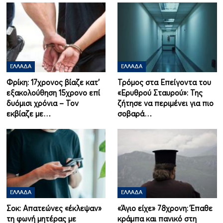
ΕΛΛΆΔΑ
ΕΛΛΆΔΑ
Φρίκη: 17χρονος βίαζε κατ’
Τρόμος στα Επείγοντα του
εξακολούθηση 15χρονο επί
«Ερυθρού Σταυρού»: Της
δυόμισι χρόνια – Τον
ζήτησε να περιμένει για πιο
εκβίαζε με…
σοβαρά…
ΕΛΛΆΔΑ
ΕΛΛΆΔΑ
Σοκ: Απατεώνες «έκλεψαν»
«Άγιο είχε» 78χρονη: Έπαθε
τη φωνή μητέρας με
κράμπα και πανικό στη