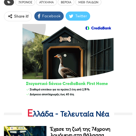
7ΧΡΟΝΟΣ
ΑΤΎΧΗΜΑ
ΒΕΡΟΙΑ
ΜΕΘ ΠΑΊΔΩΝ
Facebook
Twitter
Share it!
Ε
λλάδα - Τελευταία Νέα
Έχασε τη ζωή της 74χρονη
λουόμενη στη θάλασσα