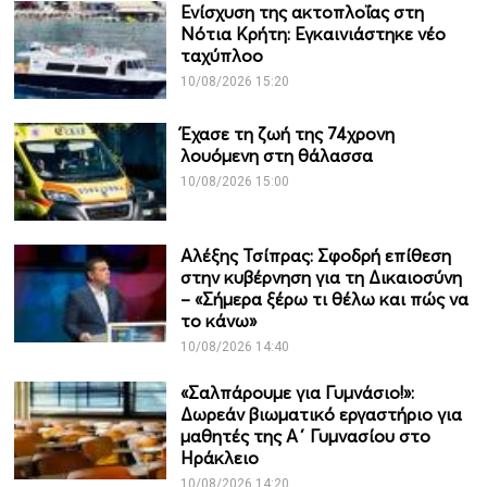
Ενίσχυση της ακτοπλοΐας στη
Νότια Κρήτη: Εγκαινιάστηκε νέο
ταχύπλοο
10/08/2026 15:20
Έχασε τη ζωή της 74χρονη
λουόμενη στη θάλασσα
10/08/2026 15:00
Αλέξης Τσίπρας: Σφοδρή επίθεση
στην κυβέρνηση για τη Δικαιοσύνη
– «Σήμερα ξέρω τι θέλω και πώς να
το κάνω»
10/08/2026 14:40
«Σαλπάρουμε για Γυμνάσιο!»:
Δωρεάν βιωματικό εργαστήριο για
μαθητές της Α΄ Γυμνασίου στο
Ηράκλειο
10/08/2026 14:20