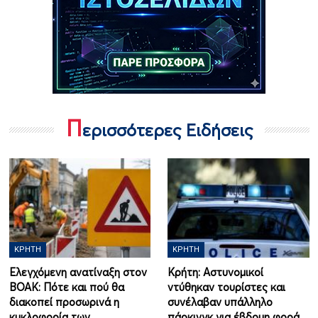
Π
ερισσότερες Ειδήσεις
ΚΡΉΤΗ
ΚΡΉΤΗ
Ελεγχόμενη ανατίναξη στον
Κρήτη: Αστυνομικοί
ΒΟΑΚ: Πότε και πού θα
ντύθηκαν τουρίστες και
διακοπεί προσωρινά η
συνέλαβαν υπάλληλο
κυκλοφορία των…
πάρκινγκ για έβδομη φορά