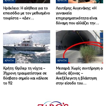
ΚΡΉΤΗ
ΚΡΉΤΗ
Ηράκλειο: Η αλήθεια για το
Λευτέρης Αυγενάκης: «Η
επεισόδιο με τον μεθυσμένο
γυναικεία
τουρίστα – «Δεν…
επιχειρηματικότητα είναι
δύναμη που αλλάζει την…
ΚΡΉΤΗ
ΚΡΉΤΗ
Κρήτη: Θρίλερ τη νύχτα –
Μεσαρά: Χωρίς συντήρηση ο
31χρονη τραυματίστηκε σε
οδικός άξονας –
δύσβατο σημείο και κάλεσε
Ανεξέλεγκτη η βλάστηση
το 112
στην είσοδο του…