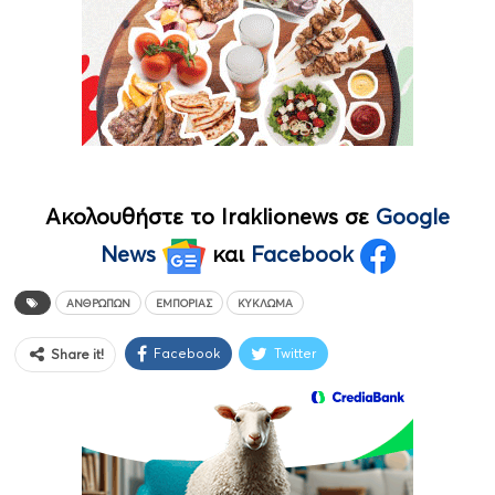
Ακολουθήστε το Iraklionews σε
Google
News
και
Facebook
ΑΝΘΡΏΠΩΝ
ΕΜΠΟΡΊΑΣ
ΚΎΚΛΩΜΑ
Facebook
Twitter
Share it!