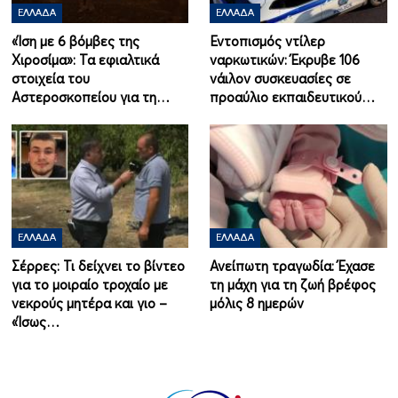
ΕΛΛΆΔΑ
ΕΛΛΆΔΑ
«Ίση με 6 βόμβες της
Εντοπισμός ντίλερ
Χιροσίμα»: Τα εφιαλτικά
ναρκωτικών: Έκρυβε 106
στοιχεία του
νάιλον συσκευασίες σε
Αστεροσκοπείου για τη…
προαύλιο εκπαιδευτικού…
ΕΛΛΆΔΑ
ΕΛΛΆΔΑ
Σέρρες: Τι δείχνει το βίντεο
Ανείπωτη τραγωδία: Έχασε
για το μοιραίο τροχαίο με
τη μάχη για τη ζωή βρέφος
νεκρούς μητέρα και γιο –
μόλις 8 ημερών
«Ίσως…