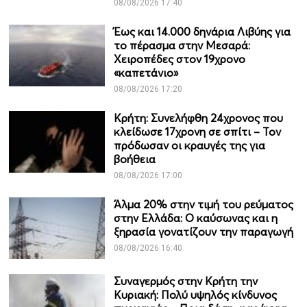
08/08/2026 17:40
Έως και 14.000 δηνάρια Λιβύης για
το πέρασμα στην Μεσαρά:
Χειροπέδες στον 19χρονο
«καπετάνιο»
08/08/2026 17:20
Κρήτη: Συνελήφθη 24χρονος που
κλείδωσε 17χρονη σε σπίτι – Τον
πρόδωσαν οι κραυγές της για
βοήθεια
08/08/2026 17:00
Άλμα 20% στην τιμή του ρεύματος
στην Ελλάδα: Ο καύσωνας και η
ξηρασία γονατίζουν την παραγωγή
08/08/2026 16:40
Συναγερμός στην Κρήτη την
Κυριακή: Πολύ υψηλός κίνδυνος