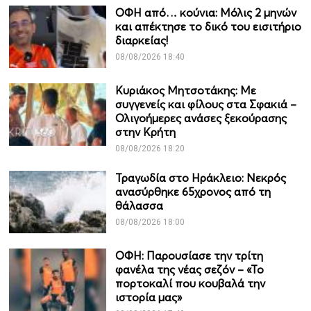
ΟΦΗ από… κούνια: Μόλις 2 μηνών
και απέκτησε το δικό του εισιτήριο
διαρκείας!
08/08/2026 18:40
Κυριάκος Μητσοτάκης: Με
συγγενείς και φίλους στα Σφακιά –
Ολιγοήμερες ανάσες ξεκούρασης
στην Κρήτη
08/08/2026 18:20
Τραγωδία στο Ηράκλειο: Νεκρός
ανασύρθηκε 65χρονος από τη
θάλασσα
08/08/2026 18:00
ΟΦΗ: Παρουσίασε την τρίτη
φανέλα της νέας σεζόν – «Το
πορτοκαλί που κουβαλά την
ιστορία μας»