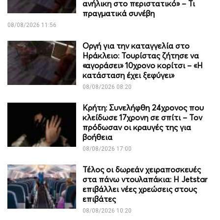
ανήλικη στο περιστατικό» – Τι
πραγματικά συνέβη
08/08/2026 11:56
Οργή για την καταγγελία στο
Ηράκλειο: Τουρίστας ζήτησε να
«αγοράσει» 10χρονο κορίτσι – «Η
κατάσταση έχει ξεφύγει»
08/08/2026 08:20
Κρήτη: Συνελήφθη 24χρονος που
κλείδωσε 17χρονη σε σπίτι – Τον
πρόδωσαν οι κραυγές της για
βοήθεια
08/08/2026 17:00
Τέλος οι δωρεάν χειραποσκευές
στα πάνω ντουλαπάκια: Η Jetstar
επιβάλλει νέες χρεώσεις στους
επιβάτες
08/08/2026 10:20