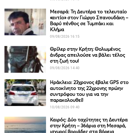
Μεσαρά: Τη Δευτέρα το τελευταίο
«αντίο» στον Γιώργο Σπανουδάκη –
Βαρύ πένθος σε Τυμπάκι και
Κλήμα
09/08/2026 16:15
Θρίλερ στην Κρήτη: Θολωμένος
άνδρας απειλούσε να βάλει τέλος
στη ζωή του!
09/08/2026 14:40
Ηράκλειο: 23χρονος έβαλε GPS στο
αυτοκίνητο της 22χρονης πρώην
συντρόφου του για να την
παρακολουθεί!
10/08/2026 09:40
Καιρός: Δύο ταχύτητες τη Δευτέρα
στην Κρήτη – 36άρια στη Μεσαρά,
ισχυροί βοριάδες στα βόρεια