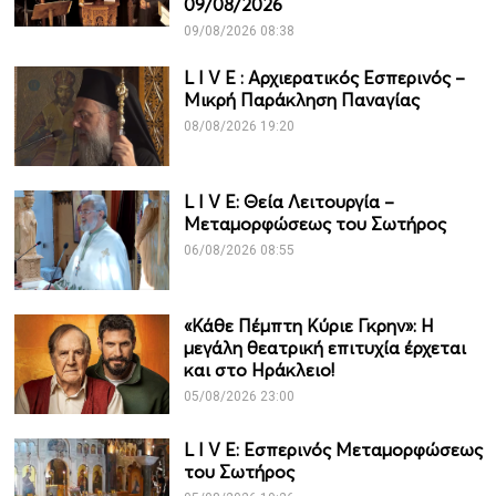
09/08/2026
09/08/2026 08:38
L I V Ε : Αρχιερατικός Εσπερινός –
Μικρή Παράκληση Παναγίας
08/08/2026 19:20
L I V E: Θεία Λειτουργία –
Μεταμορφώσεως του Σωτήρος
06/08/2026 08:55
«Κάθε Πέμπτη Κύριε Γκρην»: Η
μεγάλη θεατρική επιτυχία έρχεται
και στο Ηράκλειο!
05/08/2026 23:00
L I V E: Εσπερινός Μεταμορφώσεως
του Σωτήρος