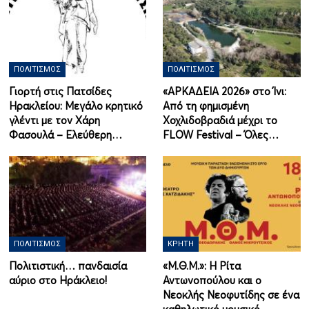
ΠΟΛΙΤΙΣΜΌΣ
ΠΟΛΙΤΙΣΜΌΣ
Γιορτή στις Πατσίδες
«ΑΡΚΑΔΕΙΑ 2026» στο Ίνι:
Ηρακλείου: Μεγάλο κρητικό
Από τη φημισμένη
γλέντι με τον Χάρη
Χοχλιδοβραδιά μέχρι το
Φασουλά – Ελεύθερη…
FLOW Festival – Όλες…
ΠΟΛΙΤΙΣΜΌΣ
ΚΡΉΤΗ
Πολιτιστική… πανδαισία
«Μ.Θ.Μ.»: Η Ρίτα
αύριο στο Ηράκλειο!
Αντωνοπούλου και ο
Νεοκλής Νεοφυτίδης σε ένα