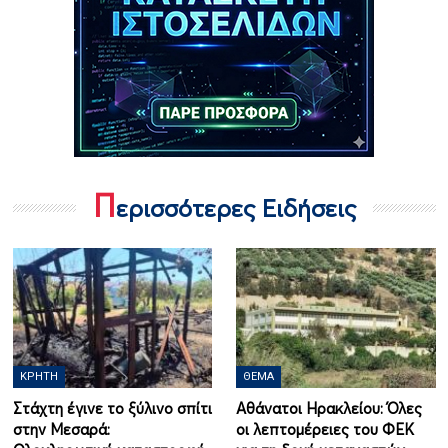
Π
ερισσότερες Ειδήσεις
ΚΡΉΤΗ
ΘΈΜΑ
Στάχτη έγινε το ξύλινο σπίτι
Αθάνατοι Ηρακλείου: Όλες
στην Μεσαρά:
οι λεπτομέρειες του ΦΕΚ