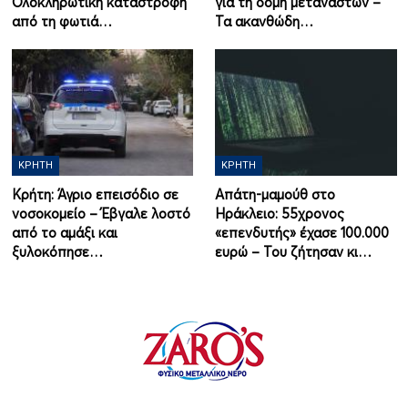
Ολοκληρωτική καταστροφή
για τη δομή μεταναστών –
από τη φωτιά…
Τα ακανθώδη…
ΚΡΉΤΗ
ΚΡΉΤΗ
Κρήτη: Άγριο επεισόδιο σε
Απάτη-μαμούθ στο
νοσοκομείο – Έβγαλε λοστό
Ηράκλειο: 55χρονος
από το αμάξι και
«επενδυτής» έχασε 100.000
ξυλοκόπησε…
ευρώ – Του ζήτησαν κι…