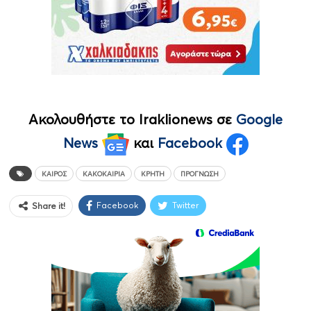
Ακολουθήστε το Iraklionews σε
Google
News
και
Facebook
ΚΑΙΡΌΣ
ΚΑΚΟΚΑΙΡΊΑ
ΚΡΉΤΗ
ΠΡΟΓΝΩΣΗ
Facebook
Twitter
Share it!