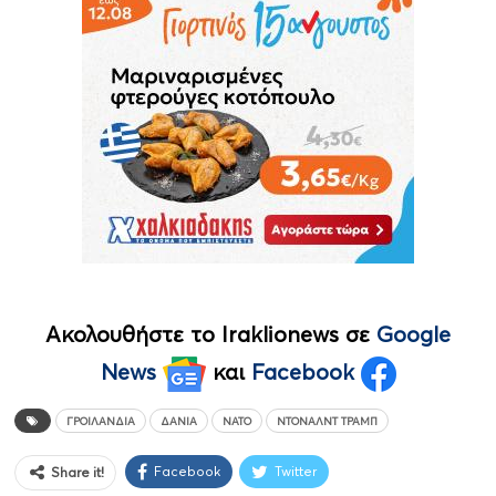
Ακολουθήστε το Iraklionews σε
Google
News
και
Facebook
ΓΡΟΙΛΑΝΔΊΑ
ΔΑΝΊΑ
ΝΑΤΟ
ΝΤΌΝΑΛΝΤ ΤΡΆΜΠ
Facebook
Twitter
Share it!