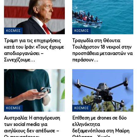
ΚΌΣΜΟΣ
ΚΌΣΜΟΣ
Τραμπ για τις επιχειρήσεις
Τραγωδία στη Θέουτα:
κατά του Ιράν: «Τους έχουμε
Τουλάχιστον 18 νεκροί στην
αποδιοργανώσει –
προσπάθεια μεταναστών να
Συνεχίζουμε…
περάσουν…
ΚΌΣΜΟΣ
ΚΌΣΜΟΣ
Αυστραλία: Η απαγόρευση
Επίθεση με drones σε δύο
των social media για
ελληνόκτητα
ανηλίκους δεν απέδωσε –
δεξαμενόπλοια στη Μαύρη