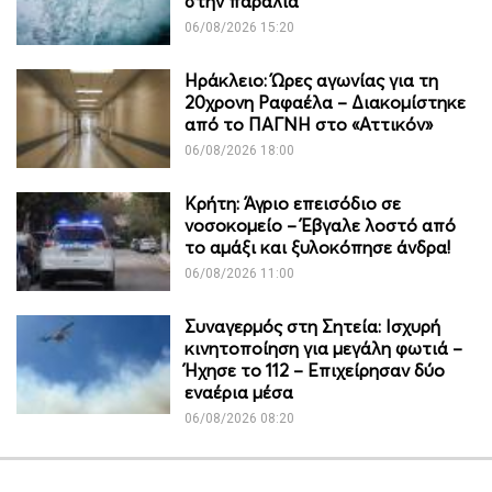
στην παραλία
06/08/2026 15:20
Ηράκλειο: Ώρες αγωνίας για τη
20χρονη Ραφαέλα – Διακομίστηκε
από το ΠΑΓΝΗ στο «Αττικόν»
06/08/2026 18:00
Κρήτη: Άγριο επεισόδιο σε
νοσοκομείο – Έβγαλε λοστό από
το αμάξι και ξυλοκόπησε άνδρα!
06/08/2026 11:00
Συναγερμός στη Σητεία: Ισχυρή
κινητοποίηση για μεγάλη φωτιά –
Ήχησε το 112 – Επιχείρησαν δύο
εναέρια μέσα
06/08/2026 08:20