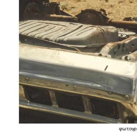
φωτογρ