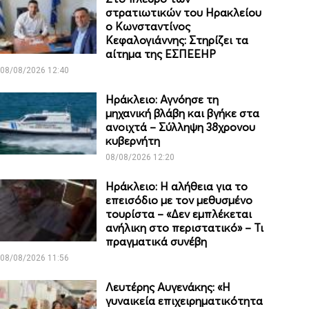
στρατιωτικών του Ηρακλείου
ο Κωνσταντίνος
Κεφαλογιάννης: Στηρίζει τα
αίτημα της ΕΣΠΕΕΗΡ
08/08/2026 12:40
Ηράκλειο: Αγνόησε τη
μηχανική βλάβη και βγήκε στα
ανοιχτά – Σύλληψη 38χρονου
κυβερνήτη
08/08/2026 12:20
Ηράκλειο: Η αλήθεια για το
επεισόδιο με τον μεθυσμένο
τουρίστα – «Δεν εμπλέκεται
ανήλικη στο περιστατικό» – Τι
πραγματικά συνέβη
08/08/2026 11:56
Λευτέρης Αυγενάκης: «Η
γυναικεία επιχειρηματικότητα