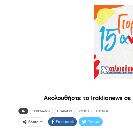
Ακολουθήστε το Iraklionews σε
ΕΓΚΈΛΑΔΟΣ
ΗΡΆΚΛΕΙΟ
ΚΡΉΤΗ
ΣΕΙΣΜΌΣ
Facebook
Twitter
Share it!