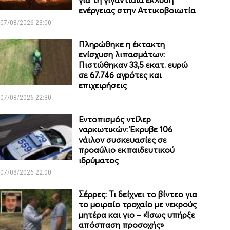
για τη γιγαντιαία έκλυση
ενέργειας στην Αττικοβοιωτία
07/08/2026 23:00
Πληρώθηκε η έκτακτη
ενίσχυση λιπασμάτων:
Πιστώθηκαν 33,5 εκατ. ευρώ
σε 67.746 αγρότες και
επιχειρήσεις
07/08/2026 22:30
Εντοπισμός ντίλερ
ναρκωτικών: Έκρυβε 106
νάιλον συσκευασίες σε
προαύλιο εκπαιδευτικού
ιδρύματος
07/08/2026 22:00
Σέρρες: Τι δείχνει το βίντεο για
το μοιραίο τροχαίο με νεκρούς
μητέρα και γιο – «Ίσως υπήρξε
απόσπαση προσοχής»