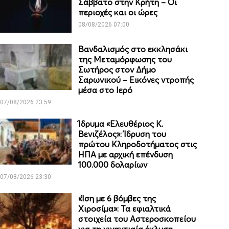
Σάββατο στην Κρήτη – Οι
περιοχές και οι ώρες
08/08/2026 07:00
Βανδαλισμός στο εκκλησάκι
της Μεταμόρφωσης του
Σωτήρος στον Δήμο
Σαρωνικού – Εικόνες ντροπής
μέσα στο Ιερό
07/08/2026 23:59
Ίδρυμα «Ελευθέριος Κ.
Βενιζέλος»: Ίδρυση του
πρώτου Κληροδοτήματος στις
ΗΠΑ με αρχική επένδυση
100.000 δολαρίων
07/08/2026 23:30
«Ίση με 6 βόμβες της
Χιροσίμα»: Τα εφιαλτικά
στοιχεία του Αστεροσκοπείου