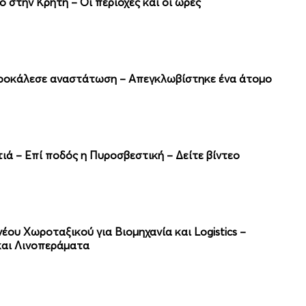
 στην Κρήτη – Οι περιοχές και οι ώρες
προκάλεσε αναστάτωση – Απεγκλωβίστηκε ένα άτομο
ιά – Επί ποδός η Πυροσβεστική – Δείτε βίντεο
ου Χωροταξικού για Βιομηχανία και Logistics –
και Λινοπεράματα