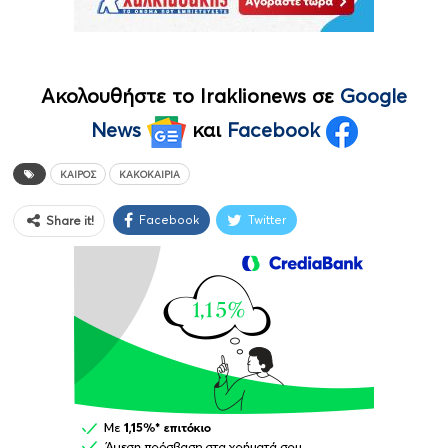
Ακολουθήστε το Iraklionews σε
Google
News
και
Facebook
ΚΑΙΡΌΣ
ΚΑΚΟΚΑΙΡΊΑ
Facebook
Twitter
Share it!