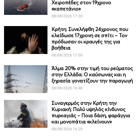
Χειροπέδες στον 19χρονο
«καπετάνιο»
08/08/2026 17:20
Κρήτη: Συνελήφθη 24χρονος που
κλείδωσε 17χρονη σε σπίτι – Τον
πρόδωσαν οι κραυγές της για
βοήθεια
08/08/2026 17:00
Άλμα 20% στην τιμή του ρεύματος
στην Ελλάδα: Ο καύσωνας και η
ξηρασία γονατίζουν την παραγωγή
08/08/2026 16:40
Συναγερμός στην Κρήτη την
Κυριακή: Πολύ υψηλός κίνδυνος
πυρκαγιάς – Ποια δάση, φαράγγια
και μονοπάτια «κλείνουν»
08/08/2026 16:20