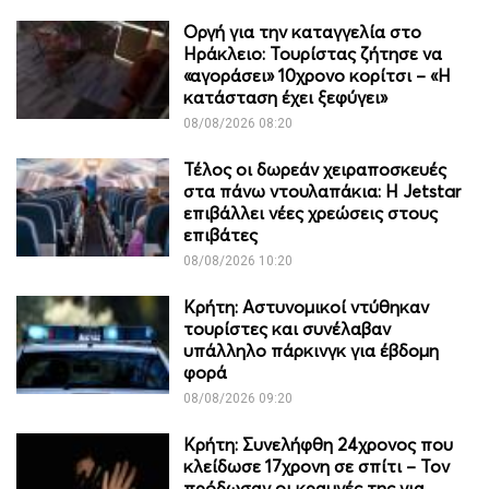
Οργή για την καταγγελία στο
Ηράκλειο: Τουρίστας ζήτησε να
«αγοράσει» 10χρονο κορίτσι – «Η
κατάσταση έχει ξεφύγει»
08/08/2026 08:20
Τέλος οι δωρεάν χειραποσκευές
στα πάνω ντουλαπάκια: Η Jetstar
επιβάλλει νέες χρεώσεις στους
επιβάτες
08/08/2026 10:20
Κρήτη: Αστυνομικοί ντύθηκαν
τουρίστες και συνέλαβαν
υπάλληλο πάρκινγκ για έβδομη
φορά
08/08/2026 09:20
Κρήτη: Συνελήφθη 24χρονος που
κλείδωσε 17χρονη σε σπίτι – Τον
πρόδωσαν οι κραυγές της για