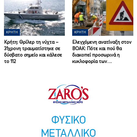
ΚΡΉΤΗ
ΚΡΉΤΗ
Κρήτη: Θρίλερ τη νύχτα –
Ελεγχόμενη ανατίναξη στον
31χρονη τραυματίστηκε σε
ΒΟΑΚ: Πότε και πού θα
δύσβατο σημείο και κάλεσε
διακοπεί προσωρινά η
το 112
κυκλοφορία των…