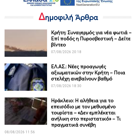
Δ
ημοφιλή Άρθρα
Κρήτη: Συναγερμός για νέα φωτιά –
Επί ποδός η Πυροσβεστική – Δείτε
βίντεο
07/08/2026 20:18
ΕΛ.ΑΣ.: Νέες προαγωγές
αξιωματικών στην Κρήτη – Ποια
στελέχη ανεβαίνουν βαθμό
07/08/2026 18:30
Ηράκλειο: Η αλήθεια για το
επεισόδιο με τον μεθυσμένο
τουρίστα – «Δεν εμπλέκεται
ανήλικη στο περιστατικό» – Τι
πραγματικά συνέβη
08/08/2026 11:56